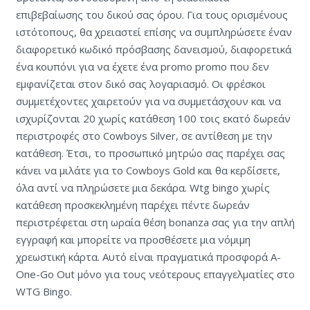
επιβεβαίωσης του δικού σας όρου. Για τους ορισμένους
ιστότοπους, θα χρειαστεί επίσης να συμπληρώσετε έναν
διαφορετικό κωδικό πρόσβασης δανεισμού, διαφορετικά
ένα κουπόνι για να έχετε ένα promo promo που δεν
εμφανίζεται στον δικό σας λογαριασμό. Οι φρέσκοι
συμμετέχοντες χαιρετούν για να συμμετάσχουν και να
ισχυρίζονται 20 χωρίς κατάθεση 100 τοις εκατό δωρεάν
περιστροφές στο Cowboys Silver, σε αντίθεση με την
κατάθεση. Έτσι, το προσωπικό μητρώο σας παρέχει σας
κάνει να μιλάτε για το Cowboys Gold και θα κερδίσετε,
όλα αντί να πληρώσετε μια δεκάρα. Wtg bingo χωρίς
κατάθεση προσκεκλημένη παρέχει πέντε δωρεάν
περιστρέφεται στη ωραία θέση bonanza σας για την απλή
εγγραφή και μπορείτε να προσθέσετε μια νόμιμη
χρεωστική κάρτα. Αυτό είναι πραγματικά προσφορά A-
One-Go Out μόνο για τους νεότερους επαγγελματίες στο
WTG Bingo.