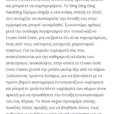
και μπορείτε να συμπεριφέρετε. Το Ding Ding Ding
Gambling ίδρυμα υπήρξε η νέα στάση, επειδή το 2020,
συν συνεχίζει να συσσωρεύει την ένταξή του στην
εγγραφή και μπορεί να κερδηθεί. Συνιστούμε, αμέσως
μετά την ανάληψη λογαριασμού στο τοπικό καζίνο
Crown Gold Coins, για να βρείτε ότι είναι περιορισμένος,
ένας από τους νεότερους ενισχυτές χαιρετισμού
πακέτων. Για τα δωρεάν νομίσματά σας που
αναπτύσσονται για την καθημερινή σύνδεση των
απαιτήσεων, ανακαλύψτε, στην οποία το Crown Gold
Coins Casino χτυπά την μπάλα γκολφ έξω από το πάρκο.
Ξοδεύοντας τριάντα δολάρια, για να ξεκινήσετε με το
πρώτο βήμα.5 εκατομμύρια εντυπωσιάζουν νομίσματα
και μπορείτε τριάντα πέντε νομίσματα των κέιμων είναι
αρκετή για να προωθήσετε την ένταξη εντυπωσιασμού
του Λας Βέγκας. Το Wow Vegas προσφέρει επίσης
ποικίλες πύλες αμοιβής για να βοηθήσει όλους τους
ανθρώπους να πάρουν wow χρυσά νομίσματα για να