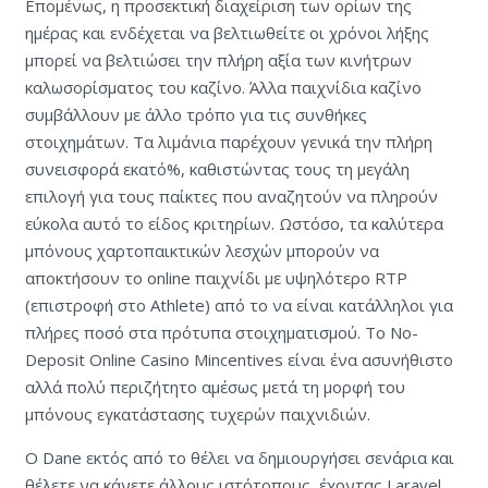
Επομένως, η προσεκτική διαχείριση των ορίων της
ημέρας και ενδέχεται να βελτιωθείτε οι χρόνοι λήξης
μπορεί να βελτιώσει την πλήρη αξία των κινήτρων
καλωσορίσματος του καζίνο. Άλλα παιχνίδια καζίνο
συμβάλλουν με άλλο τρόπο για τις συνθήκες
στοιχημάτων. Τα λιμάνια παρέχουν γενικά την πλήρη
συνεισφορά εκατό%, καθιστώντας τους τη μεγάλη
επιλογή για τους παίκτες που αναζητούν να πληρούν
εύκολα αυτό το είδος κριτηρίων. Ωστόσο, τα καλύτερα
μπόνους χαρτοπαικτικών λεσχών μπορούν να
αποκτήσουν το online παιχνίδι με υψηλότερο RTP
(επιστροφή στο Athlete) από το να είναι κατάλληλοι για
πλήρες ποσό στα πρότυπα στοιχηματισμού. Το No-
Deposit Online Casino Mincentives είναι ένα ασυνήθιστο
αλλά πολύ περιζήτητο αμέσως μετά τη μορφή του
μπόνους εγκατάστασης τυχερών παιχνιδιών.
Ο Dane εκτός από το θέλει να δημιουργήσει σενάρια και
θέλετε να κάνετε άλλους ιστότοπους, έχοντας Laravel