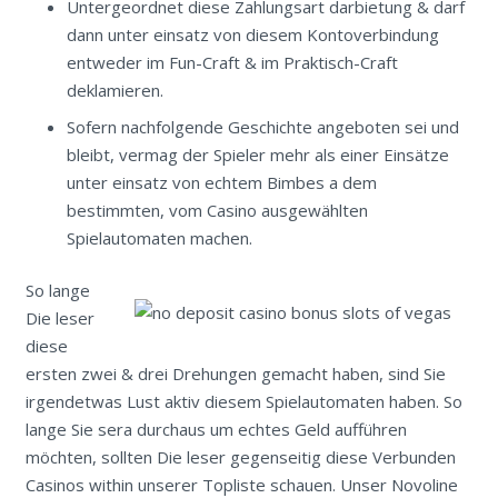
Untergeordnet diese Zahlungsart darbietung & darf
dann unter einsatz von diesem Kontoverbindung
entweder im Fun-Craft & im Praktisch-Craft
deklamieren.
Sofern nachfolgende Geschichte angeboten sei und
bleibt, vermag der Spieler mehr als einer Einsätze
unter einsatz von echtem Bimbes a dem
bestimmten, vom Casino ausgewählten
Spielautomaten machen.
So lange
Die leser
diese
ersten zwei & drei Drehungen gemacht haben, sind Sie
irgendetwas Lust aktiv diesem Spielautomaten haben. So
lange Sie sera durchaus um echtes Geld aufführen
möchten, sollten Die leser gegenseitig diese Verbunden
Casinos within unserer Topliste schauen. Unser Novoline