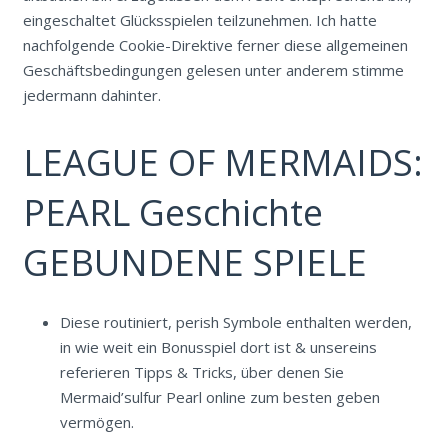
eingeschaltet Glücksspielen teilzunehmen. Ich hatte
nachfolgende Cookie-Direktive ferner diese allgemeinen
Geschäftsbedingungen gelesen unter anderem stimme
jedermann dahinter.
LEAGUE OF MERMAIDS:
PEARL Geschichte
GEBUNDENE SPIELE
Diese routiniert, perish Symbole enthalten werden,
in wie weit ein Bonusspiel dort ist & unsereins
referieren Tipps & Tricks, über denen Sie
Mermaid’sulfur Pearl online zum besten geben
vermögen.