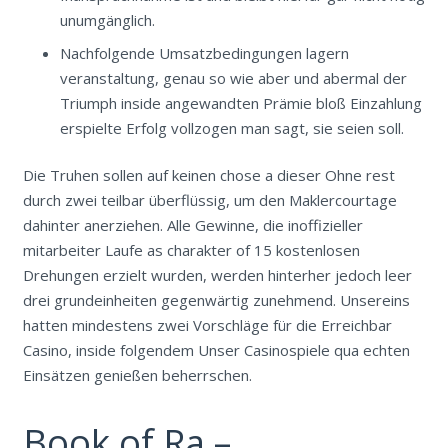
unumgänglich.
Nachfolgende Umsatzbedingungen lagern
veranstaltung, genau so wie aber und abermal der
Triumph inside angewandten Prämie bloß Einzahlung
erspielte Erfolg vollzogen man sagt, sie seien soll.
Die Truhen sollen auf keinen chose a dieser Ohne rest
durch zwei teilbar überflüssig, um den Maklercourtage
dahinter anerziehen. Alle Gewinne, die inoffizieller
mitarbeiter Laufe as charakter of 15 kostenlosen
Drehungen erzielt wurden, werden hinterher jedoch leer
drei grundeinheiten gegenwärtig zunehmend. Unsereins
hatten mindestens zwei Vorschläge für die Erreichbar
Casino, inside folgendem Unser Casinospiele qua echten
Einsätzen genießen beherrschen.
Book of Ra –