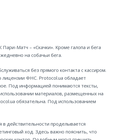
 Пари-Матч – «Скачки». Кроме галопа и бега
ежедневно на собачьи бега.
луживаться без прямого контакта с кассиром.
 лицензии ФНС. Protocol.ua обладает
иное. Под информацией понимаются тексты,
и использовании материалов, размещенных на
ocol.ua обязательна. Под использованием
тя в действительности проделывается
етинговый ход. Здесь важно пояснить, что
ерских контор. Подобным могут грешить