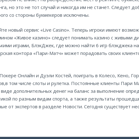
, но это не тот случай и никогда им не станет. Следует до
ого со стороны букмекеров исключены.
айте новый сервис «Live Casino». Теперь игроки имеют возм
рмином «Живое казино» следует понимать казино с живыми д
кими играми, БлэкДжек, где можно найти 6 игр блэкджека на 
керская контора «Пари-Матч» может порадовать своих клиен
 Покере Онлайн и Дуэли Костей, поиграть в Колесо, Кено, Г
ов,в том числе слоты и рулетка. Постоянные клиенты Пари М
 виде дополнительных денег на баланс за выполнение опре
тикой по разным видам спорта, а также результаты прошедши
ые от экспертов в разделе Новости. Сегодня существует не