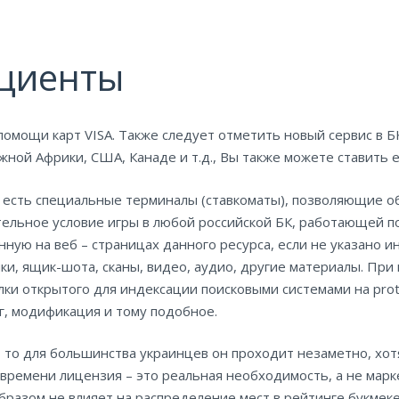
циенты
омощи карт VISA. Также следует отметить новый сервис в БК
жной Африки, США, Канаде и т.д., Вы также можете ставить 
 есть специальные терминалы (ставкоматы), позволяющие обс
ельное условие игры в любой российской БК, работающей по
ую на веб – страницах данного ресурса, если не указано 
ки, ящик-шота, сканы, видео, аудио, другие материалы. Пр
лки открытого для индексации поисковыми системами на prot
г, модификация и тому подобное.
, то для большинства украинцев он проходит незаметно, хо
времени лицензия – это реальная необходимость, а не марк
бразом не влияет на распределение мест в рейтинге букмек