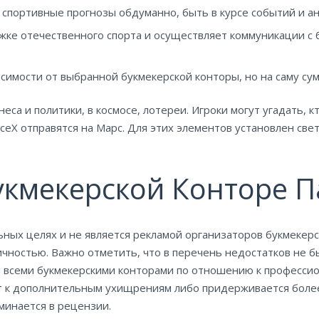
 спортивные прогнозы обдуманно, быть в курсе событий и ан
жке отечественного спорта и осуществляет коммуникации с
симости от выбранной букмекерской конторы, но на саму су
еса и политики, в космосе, лотереи. Игроки могут угадать,
ceX отправятся на Марс. Для этих элементов установлен све
кмекерской Конторе 
ных целях и не является рекламой организаторов букмекерс
ностью. Важно отметить, что в перечень недостатков не бы
ся всеми букмекерскими конторами по отношению к профессио
ет к дополнительным ухищрениям либо придерживается боле
минается в рецензии.