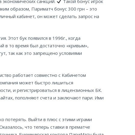
а экономических санкций.
Такой бонус игрок
аким образом, Париматч бонус 300 грн – это
 личный кабинет, он может сделать запрос на
. Этот бук появился в 1996г., когда
ый в то время был достаточно «кривым»,
ут, так как это запрещено условиями
мство работает совместно с Кабинетом
компания может быстро лишиться
ости, и регистрироваться в лицензионных БК.
айтах, пополняют счета и заключают пари. Ими
о потерять. Выйти в плюс с этими играми
Оказалось, что теперь ставки в прематче
точника. Букмекерская контора ПариМатч была