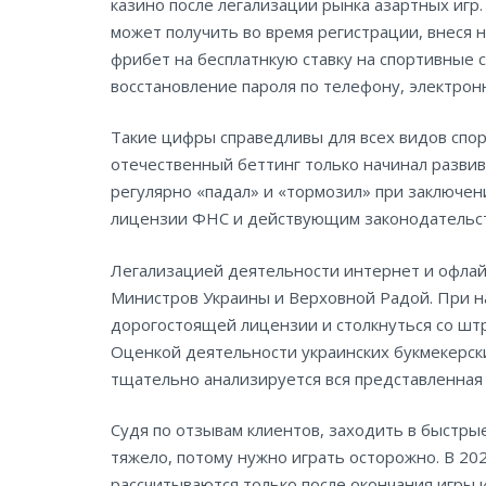
казино после легализации рынка азартных игр
может получить во время регистрации, внеся н
фрибет на бесплатнкую ставку на спортивные с
восстановление пароля по телефону, электронн
Такие цифры справедливы для всех видов спорт
отечественный беттинг только начинал развива
регулярно «падал» и «тормозил» при заключени
лицензии ФНС и действующим законодательс
Легализацией деятельности интернет и офлай
Министров Украины и Верховной Радой. При н
дорогостоящей лицензии и столкнуться со штр
Оценкой деятельности украинских букмекерски
тщательно анализируется вся представленная
Судя по отзывам клиентов, заходить в быстрые
тяжело, потому нужно играть осторожно. В 202
рассчитываются только после окончания игры