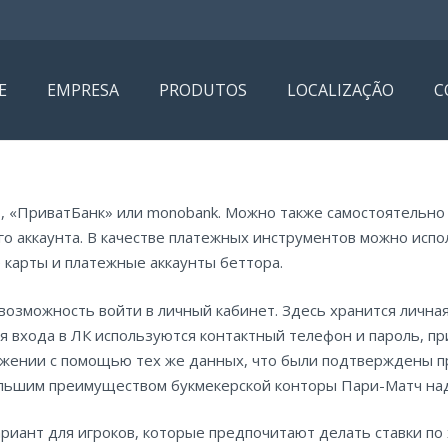
E
EMPRESA
PRODUTOS
LOCALIZAÇÃO
C
, «ПриватБанк» или monobank. Можно также самостоятельно
о аккаунта. В качестве платежных инструментов можно испол
 карты и платежные аккаунты беттора.
т возможность войти в личный кабинет. Здесь хранится личн
ля входа в ЛК используются контактный телефон и пароль, п
жении с помощью тех же данных, что были подтверждены пр
льшим преимуществом букмекерской конторы Пари-Матч над 
иант для игроков, которые предпочитают делать ставки по 