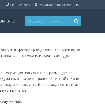
(45) 3224-6644
Av. Barão do Rio Branco, 1150.
ONTATO
 загрузить фотографии документов. Можно, но
ьзовать карты VISA или MasterCard. Для
ая информация пользователя, размещается
ридуманный при регистрации. В личный кабинет
и создании аккаунта. И напоследок отметим,
многими, в т.ч.
ходу матчей.