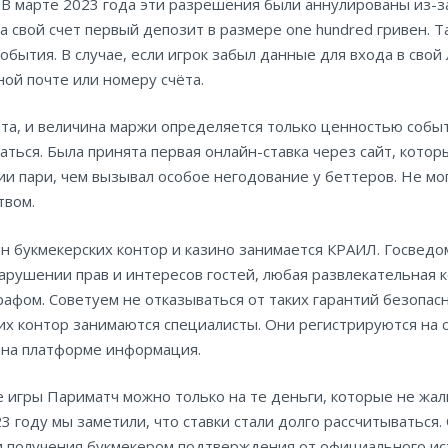
. В марте 2023 года эти разрешения были аннулированы из-з
а свой счет первый депозит в размере one hundred гривен. Т
обытия. В случае, если игрок забыл данные для входа в свой
ой почте или номеру счёта.
а, и величина маржи определяется только ценностью события
ться. Была принята первая онлайн-ставка через сайт, котор
и пари, чем вызывал особое негодование у беттеров. Не мог
твом.
н букмекерских контор и казино занимается КРАИЛ. Госведо
арушении прав и интересов гостей, любая развлекательная 
афом. Советуем не отказываться от таких гарантий безопасн
х контор занимаются специалисты. Они регистрируются на с
 на платформе информация.
 игры Париматч можно только на те деньги, которые не жалк
3 году мы заметили, что ставки стали долго рассчитываться. 
 и получения букмекером подтверждения от официального ис