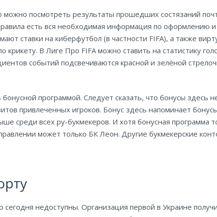
о можно посмотреть результаты прошедших состязаний почти
 Правила есть вся необходимая информация по оформлению и 
ют ставки на киберфутбол (в частности FIFA), а также вирт
о крикету. В Лиге Про FIFA можно ставить на статистику гол
циентов событий подсвечиваются красной и зелёной стрело
 бонусной программой. Следует сказать, что бонусы здесь н
тов привлеченных игроков. Бонус здесь напоминает бонусы 
ыше среди всех ру-букмекеров. И хотя бонусная программа т
правлении может только БК Леон. Другие букмекерские конт
орту
 app сегодня недоступны. Организация первой в Украине полу