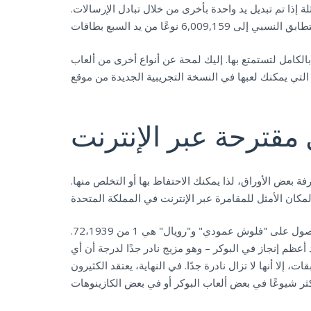
عطاءات متماثلة إذا تم تبديل يد واحدة بأخرى من خلال تبادل الإرسالات.
بالكامل لتستمتع بها. إليك لمحة عن أنواع أخرى من ألعاب
مقترحة عبر الإنترنت
فة بعض الأوراق، لذا يمكنك الاحتفاظ بها أو التخلص منها.
تحاول التطورات العلمية والبرمجيات الاستراتيجية إعادة صياغة طريقة تعامل اللاعبين مع الفرص. فقد كشفت أن احتمالات الحصول على "فلوش عمودي" و"رويال" هي 1 من 72،1939.
ظم إنجاز في البوكر – وهو مزيج نادر جدًا لدرجة أن أي
لا أنها لا تزال نادرة جدًا. في النهاية، يعتقد الكثيرون