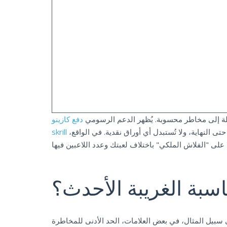
حيلة إلى مخاطر محسوبة. يُظهر الدعم الرسومي
دفع كازينو
للاعبين مدى ندرتها مقارنةً بألعاب البوكر الأخرى. من المهم ملاحظة أن هذه الاحتمالات تُحتسب على جميع اللاعبين المحترفين حتى النهاية، ولا تُستبدل أي أوراق نقدية. في الواقع،
skrill
حاسبة الغريبة الأحدث؟
 والحد الأقصى للرهان. على سبيل المثال، في بعض العلامات، الحد الأدنى للمخاطرة