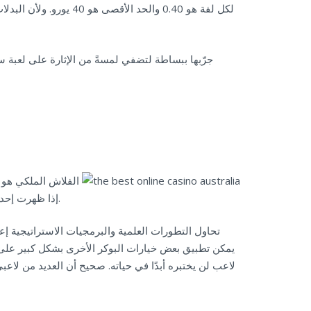
لكل لفة هو 0.40 والحد
جرّبها ببساطة لتضفي لمسةً من الإثارة على لعبة سل
الفلاش الملكي هو نو
إذا ظهرت إحدى أوراقك الخمس، فإن مجموعة أخرى تُفسد الفلاش الملكي. بوجوكو هو المكان الأمثل للمقامرة عبر الإنترنت في المملكة المتحدة.
يمكن تطبيق بعض خيارات البوكر الأخرى بشكل كبير على ا
لاعب لن يختبره أبدًا في حياته. صحيح أن العديد من لاعبي