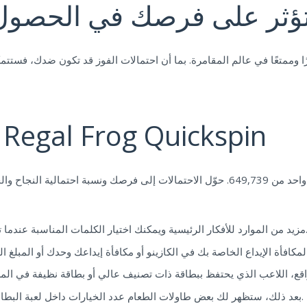
 تؤثر على فرصك في الحصول
درًا وممتعًا في عالم المقامرة. بما أن احتمالات الفوز قد تكون ضدك، فستتم
تحليلنا للتحقيق مقابل Regal Frog Quickspin
لذلك، فإن احتمالات الحصول على "فلوش ملكي" هي واحد من 649,739. حوّل الاحتمالات إلى ف
كار الرئيسية ويمكنك اختيار الكلمات المناسبة عندما تجرب لعبة البوكر، تحقق من كلية البوكر الخاصة بنا.
بعد ذلك، ستظهر لك بعض طاولات الطعام عدد الخيارات داخل لعبة البطاقات الخمس التي تحتوي على بطاقة واحدة مجنونة.