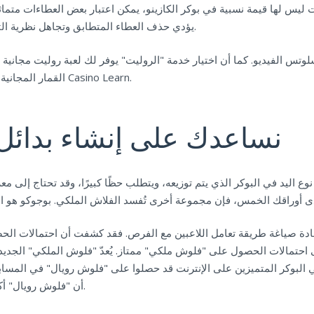
 الأقصى هو 40 يورو. ولأن البدلات ليس لها قيمة نسبية في بوكر الكازينو، يمكن اعتبار بعض ال
يؤدي حذف العطاء المتطابق وتجاهل نظرية التطابق النسبي إلى 6,009,159 نوعًا من يد السبع بطاقات.
وتس الفيديو. كما أن اختيار خدمة "الروليت" يوفر لك لعبة روليت مجانية 
القمار المجانية التي يمكنك لعبها في النسخة التجريبية الجديدة من موقع Casino Learn.
نساعدك على إنشاء بدائل 
ع اليد في البوكر الذي يتم توزيعه، ويتطلب حظًا كبيرًا، وقد تحتاج إلى معر
حتمالات الحصول على "فلوش ملكي" ممتاز. يُعدّ "فلوش الملكي" الجديد أع
 البوكر المتميزين على الإنترنت قد حصلوا على "فلوش رويال" في المسابقات، إ
أن "فلوش رويال" أكثر شيوعًا في بعض ألعاب البوكر أو في بعض الكازينوهات.