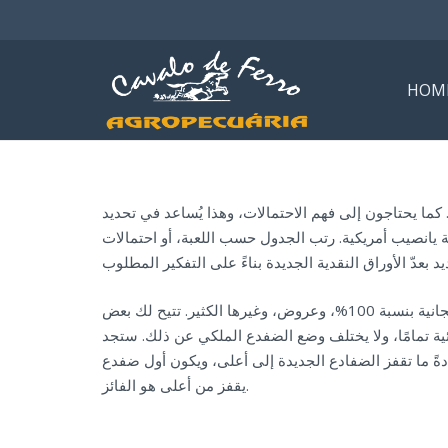
HOM
 كما يحتاجون إلى فهم الاحتمالات، وهذا يُساعد في تحديد
بة يانصيب أمريكية. رتب الجدول حسب اللعبة، أو احتمالات
هناك أنواع عديدة ومختلفة من مكافآت الكازينو، بما في ذلك مكافآت الدعوة، ومكافآت الإيداع، وحوافز بدون إيداع، ودورات مجانية بنسبة 100%، وعروض، وغيرها الكثير. تتيح لك بعض
ية تمامًا، ولا يختلف وضع الضفدع الملكي عن ذلك. ستجد
ضفدع فرصة أخرى للفوز (من 1 إلى 10). في الرسوم المتحركة، عادةً ما تقفز الضفادع الجديدة إلى أعلى، ويكون أول ضفدع
يقفز من أعلى هو الفائز.