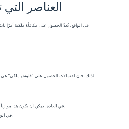
العناصر التي
في الواقع، يُعدّ الحصول على مكافأة ملكية أمرًا نا
مزيد من الموارد للأف
في العادة، يمكن أن يكون هذا موازياً لمكافأة الإيداع الخاصة بك في الكازينو أو مكافأة إيداعك وحدك أو المبلغ الذي تم الحصول عليه من المكافأة الإضافية الجديدة.
في الواقع، اللاعب الذي يحتفظ ببطاقة ذات تصنيف عالي أو بطاقة نظيفة في المستوى عادة ما يتمكن من هزيمة بطاقة رويال فلاش.