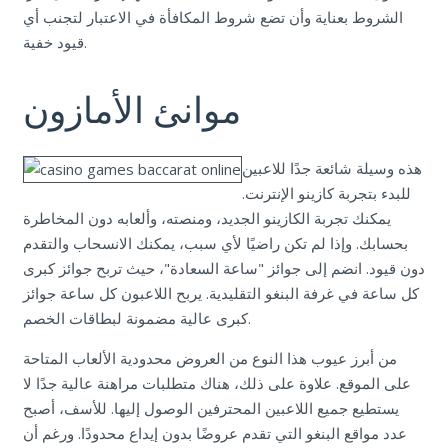
الشروط بعناية وأن تضع شروط المكافأة في الاعتبار لتجنب أي
قيود خفية.
موانئ الأمازون
هذه وسيلة شائعة جدًا للاعبين
للبدء بتجربة كازينو الإنترنت.
يمكنك تجربة الكازينو الجديد، ومنصته، وألعابه دون المخاطرة
بحسابك. وإذا لم تكن راضيًا لأي سبب، يمكنك الانسحاب والتقدم
دون قيود. انضم إلى جوائز "ساعة السعادة"، حيث تربح جوائز كبرى
كل ساعة في غرفة البنغو التقليدية. يربح اللاعبون كل ساعة جوائز
كبرى عالية مضمونة لبطاقات الخصم.
من أبرز عيوب هذا النوع من العروض محدودية الألعاب المتاحة
على الموقع. علاوة على ذلك، هناك متطلبات مراهنة عالية جدًا لا
يستطيع جميع اللاعبين المحترفين الوصول إليها. للأسف، أصبح
عدد مواقع البنغو التي تقدم عروضًا بدون إيداع محدودًا. ورغم أن