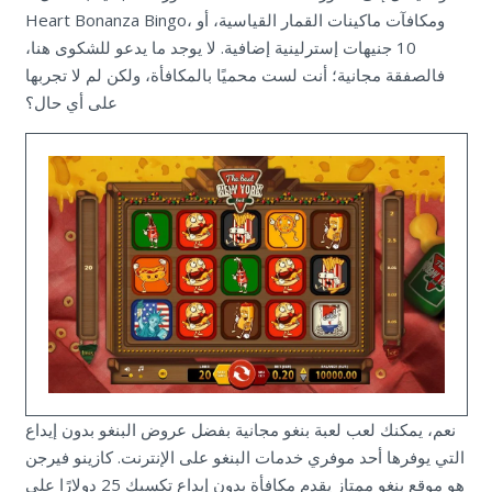
Heart Bonanza Bingo، ومكافآت ماكينات القمار القياسية، أو
10 جنيهات إسترلينية إضافية. لا يوجد ما يدعو للشكوى هنا،
فالصفقة مجانية؛ أنت لست محميًا بالمكافأة، ولكن لم لا تجربها
على أي حال؟
نعم، يمكنك لعب لعبة بنغو مجانية بفضل عروض البنغو بدون إيداع
التي يوفرها أحد موفري خدمات البنغو على الإنترنت. كازينو فيرجن
هو موقع بنغو ممتاز يقدم مكافأة بدون إيداع تكسبك 25 دولارًا على