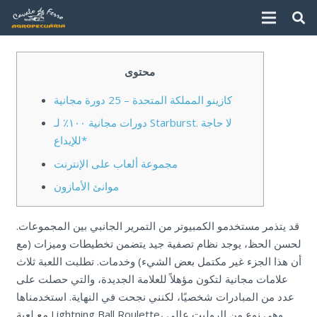
محتوى
كازينو المملكة المتحدة – 25 دورة مجانية
دورات مجانية ١٠٠٪ لـ Starburst. لا حاجة
للإيداع*
مجموعة ألعاب على الإنترنت
موانئ الأمازون
قد يتذمر مستخدمو الكمبيوتر من التمرير الجانبي بين المجموعات.
لحسن الحظ، يوجد نظام تصفية جيد يتضمن تخطيطات وميزات (مع
أن هذا الجزء غير مكتمل بعض الشيء) وخدمات. تطلبت اللعبة ثلاث
علامات مجانية لتكون مؤهلاً للعلامة الجديدة، والتي حصلت على
عدد من المبادرات شخصيًا، لكنني نجحت في النهاية.
استخدمناها
مع لعبة Lightning Ball Roulette، وهي نوع من الروليت عالي