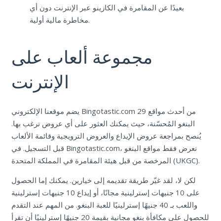
بعيدًا عن المقامرة في الكازينو عبر الإنترنت دون أي
مخاطرة مالية أولية.
مجموعة ألعاب على
الإنترنت
يضم موقعنا الإلكتروني Bingotastic.com 29 من أحدث مواقع
البنغو المُحسّنة، حيث يمكنك العثور على أي عروض ترغب بها.
يُنصح بمراجعة عروض الإيداع والعروض الترويجية وقائمة الألعاب
قبل التسجيل. في Bingotastic.com، نعرض فقط مواقع البنغو
المرخصة من قبل هيئة المقامرة في المملكة المتحدة (UKGC).
لكن لا، لقد غيّر طريقة تقديمه إلى خيارين. يمكنك إما الحصول
على 10 جنيهات إسترلينية مجانًا، أو إيداع 10 جنيهات إسترلينية
واللعب بـ 40 جنيهًا إسترلينيًا للعبة البنغو. من المهم عند التقدم
للحصول على مكافأة بنغو مجانية بقيمة 20 جنيهًا إسترلينيًا أن تقرأ