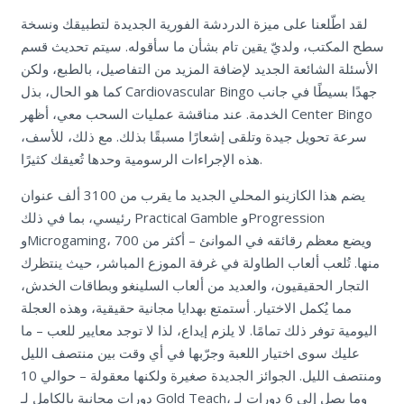
لقد اطّلعنا على ميزة الدردشة الفورية الجديدة لتطبيقك ونسخة
سطح المكتب، ولديّ يقين تام بشأن ما سأقوله. سيتم تحديث قسم
الأسئلة الشائعة الجديد لإضافة المزيد من التفاصيل، بالطبع، ولكن
كما هو الحال، بذل Cardiovascular Bingo جهدًا بسيطًا في جانب
الخدمة. عند مناقشة عمليات السحب معي، أظهر Center Bingo
سرعة تحويل جيدة وتلقى إشعارًا مسبقًا بذلك. مع ذلك، للأسف،
هذه الإجراءات الرسومية وحدها تُعيقك كثيرًا.
يضم هذا الكازينو المحلي الجديد ما يقرب من 3100 ألف عنوان
رئيسي، بما في ذلك Practical Gamble وProgression
وMicrogaming، ويضع معظم رقائقه في الموانئ – أكثر من 700
منها. تُلعب ألعاب الطاولة في غرفة الموزع المباشر، حيث ينتظرك
التجار الحقيقيون، والعديد من ألعاب السلينغو وبطاقات الخدش،
مما يُكمل الاختيار. أستمتع بهدايا مجانية حقيقية، وهذه العجلة
اليومية توفر ذلك تمامًا. لا يلزم إيداع، لذا لا توجد معايير للعب – ما
عليك سوى اختيار اللعبة وجرّبها في أي وقت بين منتصف الليل
ومنتصف الليل. الجوائز الجديدة صغيرة ولكنها معقولة – حوالي 10
دورات مجانية بالكامل لـ Gold Teach، وما يصل إلى 6 دورات لـ