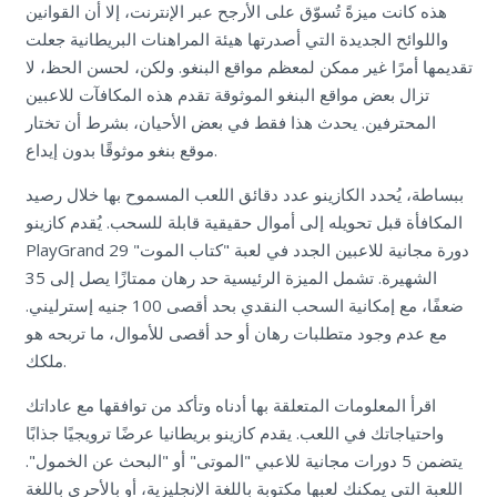
هذه كانت ميزةً تُسوّق على الأرجح عبر الإنترنت، إلا أن القوانين
واللوائح الجديدة التي أصدرتها هيئة المراهنات البريطانية جعلت
تقديمها أمرًا غير ممكن لمعظم مواقع البنغو. ولكن، لحسن الحظ، لا
تزال بعض مواقع البنغو الموثوقة تقدم هذه المكافآت للاعبين
المحترفين. يحدث هذا فقط في بعض الأحيان، بشرط أن تختار
موقع بنغو موثوقًا بدون إيداع.
ببساطة، يُحدد الكازينو عدد دقائق اللعب المسموح بها خلال رصيد
المكافأة قبل تحويله إلى أموال حقيقية قابلة للسحب. يُقدم كازينو
PlayGrand 29 دورة مجانية للاعبين الجدد في لعبة "كتاب الموت"
الشهيرة. تشمل الميزة الرئيسية حد رهان ممتازًا يصل إلى 35
ضعفًا، مع إمكانية السحب النقدي بحد أقصى 100 جنيه إسترليني.
مع عدم وجود متطلبات رهان أو حد أقصى للأموال، ما تربحه هو
ملكك.
اقرأ المعلومات المتعلقة بها أدناه وتأكد من توافقها مع عاداتك
واحتياجاتك في اللعب. يقدم كازينو بريطانيا عرضًا ترويجيًا جذابًا
يتضمن 5 دورات مجانية للاعبي "الموتى" أو "البحث عن الخمول".
اللعبة التي يمكنك لعبها مكتوبة باللغة الإنجليزية، أو بالأحرى باللغة