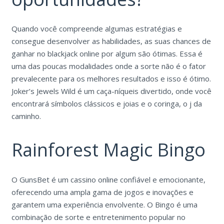
Quando você compreende algumas estratégias e
consegue desenvolver as habilidades, as suas chances de
ganhar no blackjack online por algum são ótimas. Essa é
uma das poucas modalidades onde a sorte não é o fator
prevalecente para os melhores resultados e isso é ótimo.
Joker’s Jewels Wild é um caça-níqueis divertido, onde você
encontrará símbolos clássicos e joias e o coringa, o j da
caminho.
Rainforest Magic Bingo
O GunsBet é um cassino online confiável e emocionante,
oferecendo uma ampla gama de jogos e inovações e
garantem uma experiência envolvente. O Bingo é uma
combinação de sorte e entretenimento popular no