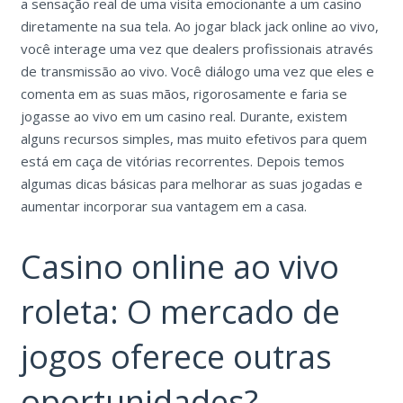
a sensação real de uma visita emocionante a um casino
diretamente na sua tela. Ao jogar black jack online ao vivo,
você interage uma vez que dealers profissionais através
de transmissão ao vivo. Você diálogo uma vez que eles e
comenta em as suas mãos, rigorosamente e faria se
jogasse ao vivo em um casino real.
Durante, existem
alguns recursos simples, mas muito efetivos para quem
está em caça de vitórias recorrentes. Depois temos
algumas dicas básicas para melhorar as suas jogadas e
aumentar incorporar sua vantagem em a casa.
Casino online ao vivo
roleta: O mercado de
jogos oferece outras
oportunidades?