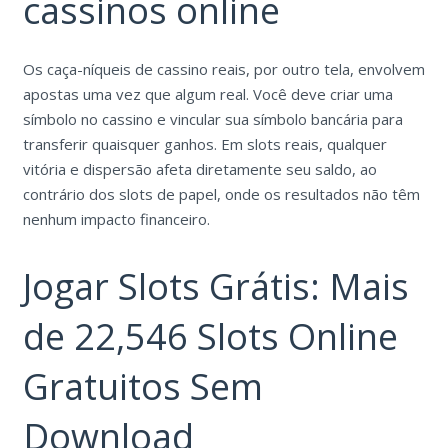
cassinos online
Os caça-níqueis de cassino reais, por outro tela, envolvem
apostas uma vez que algum real. Você deve criar uma
símbolo no cassino e vincular sua símbolo bancária para
transferir quaisquer ganhos. Em slots reais, qualquer
vitória e dispersão afeta diretamente seu saldo, ao
contrário dos slots de papel, onde os resultados não têm
nenhum impacto financeiro.
Jogar Slots Grátis: Mais
de 22,546 Slots Online
Gratuitos Sem
Download