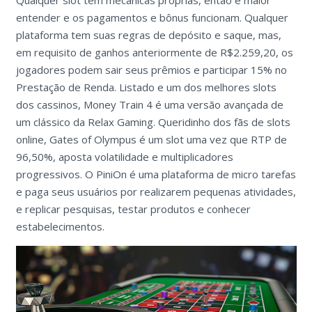
entender e os pagamentos e bônus funcionam. Qualquer
plataforma tem suas regras de depósito e saque, mas,
em requisito de ganhos anteriormente de R$2.259,20, os
jogadores podem sair seus prêmios e participar 15% no
Prestação de Renda. Listado e um dos melhores slots
dos cassinos, Money Train 4 é uma versão avançada de
um clássico da Relax Gaming. Queridinho dos fãs de slots
online, Gates of Olympus é um slot uma vez que RTP de
96,50%, aposta volatilidade e multiplicadores
progressivos. O PiniOn é uma plataforma de micro tarefas
e paga seus usuários por realizarem pequenas atividades,
e replicar pesquisas, testar produtos e conhecer
estabelecimentos.