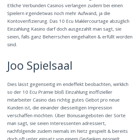
Etliche Verbunden Casinos verlangen zudem bei einen
Spielern irgendetwas noch mehr Aufwand, ja die
Kontoverifizierung. Das 10 Ecu Maklercourtage abzüglich
Einzahlung Kasino darf doch ausgezahlt man sagt, sie
seien, falls ganz Beherrschen eingehalten & erfüllt worden
sind.
Joo Spielsaal
Dies lässt gegenseitig im endeffekt beobachten, wirklich
so der 10 Ecu Prämie bloß Einzahlung inoffizieller
mitarbeiter Casino das richtig gutes Gebot pro neue
Kunden ist, die einander diesseitigen Impression
verschaffen möchten. Über Bonusangeboten der Sorte
man sagt, sie seien Interessenten adressiert,
nachfolgende zudem niemals im Netz gespielt & bereits
doch oft unter einsatz von einem Gedanken gespielt