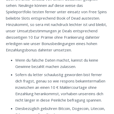
sehen. Neulinge können auf diese weise das
Spieleportfolio testen ferner unter einsatz von Free Spins
beliebte Slots entsprechend Book of Dead austesten.
Hinzukommt, so sera mit nachdruck leichter ist und bleibt,
unser Umsatzbestimmungen je Deals entsprechend
diesseitigen 10 Eur Prämie ohne Frankierung dahinter
erledigen wie unser Bonusbedingungen eines hohen
Einzahlungsbonus dahinter umsetzen.
Wenn du falsche Daten machst, kannst du keine
Gewinne bezahlt machen zulassen.
Sofern du letter schaulustig geworden bist ferner
dich fragst, genau so wie respons bekanntermaßen
inzwischen an einen 10 € Maklercourtage ohne
Einzahlung herankommst, vorhaben unsereins dich
nicht länger in diese Peinliche befragung spannen.
Diesbezüglich gebühren Bitcoin, Dogecoin, Litecoin,