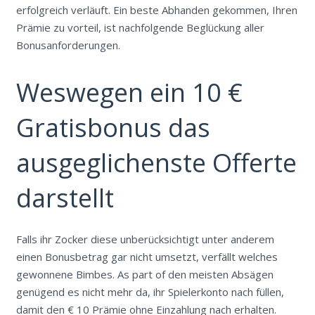
erfolgreich verläuft.
Ein beste Abhanden gekommen, Ihren
Prämie zu vorteil, ist nachfolgende Beglückung aller
Bonusanforderungen.
Weswegen ein 10 €
Gratisbonus das
ausgeglichenste Offerte
darstellt
Falls ihr Zocker diese unberücksichtigt unter anderem
einen Bonusbetrag gar nicht umsetzt, verfällt welches
gewonnene Bimbes. As part of den meisten Absägen
genügend es nicht mehr da, ihr Spielerkonto nach füllen,
damit den € 10 Prämie ohne Einzahlung nach erhalten.