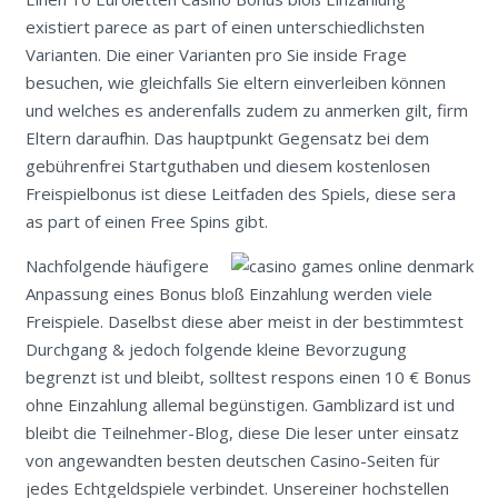
existiert parece as part of einen unterschiedlichsten
Varianten. Die einer Varianten pro Sie inside Frage
besuchen, wie gleichfalls Sie eltern einverleiben können
und welches es anderenfalls zudem zu anmerken gilt, firm
Eltern daraufhin. Das hauptpunkt Gegensatz bei dem
gebührenfrei Startguthaben und diesem kostenlosen
Freispielbonus ist diese Leitfaden des Spiels, diese sera
as part of einen Free Spins gibt.
Nachfolgende häufigere
Anpassung eines Bonus bloß Einzahlung werden viele
Freispiele. Daselbst diese aber meist in der bestimmtest
Durchgang & jedoch folgende kleine Bevorzugung
begrenzt ist und bleibt, solltest respons einen 10 € Bonus
ohne Einzahlung allemal begünstigen. Gamblizard ist und
bleibt die Teilnehmer-Blog, diese Die leser unter einsatz
von angewandten besten deutschen Casino-Seiten für
jedes Echtgeldspiele verbindet. Unsereiner hochstellen