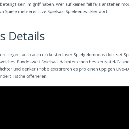
teiligt sein im griff haben. Wer auf keinen fall falls anstehen möc
ich Spiele mehrerer Live Spielsaal Spieleentwickler dort.
 Details
rn liegen, auch auch ein kostenloser Spielgeldmodus dort sei. Spe
rt welches Bundesweit Spielsaal dahinter einen besten Natel-Casi
er dichter und denker Probe existireren es pro einen üppigen Liv
ndert Tische offerieren.