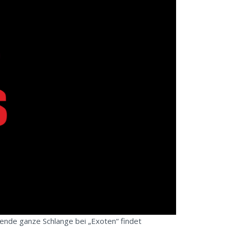
gende ganze Schlange bei „Exoten“ findet