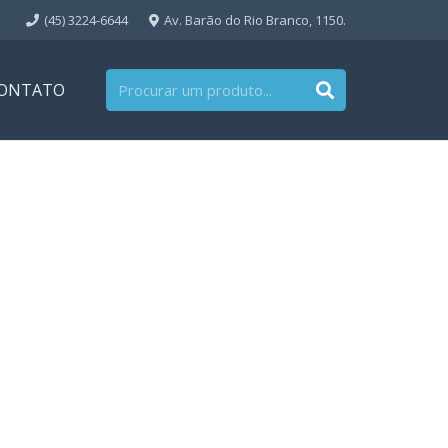
(45) 3224-6644
Av. Barão do Rio Branco, 1150.
ONTATO