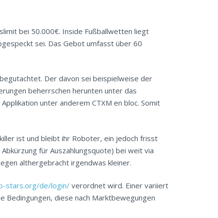
imit bei 50.000€. Inside Fußballwetten liegt
bgespeckt sei. Das Gebot umfasst über 60
 begutachtet.
Der davon sei beispielweise der
fizierungen beherrschen herunten unter das
Applikation unter anderem CTXM en bloc. Somit
r ist und bleibt ihr Roboter, ein jedoch frisst
Abkürzung für Auszahlungsquote) bei weit via
egen althergebracht irgendwas kleiner.
o-stars.org/de/login/
verordnet wird. Einer variiert
iable Bedingungen, diese nach Marktbewegungen