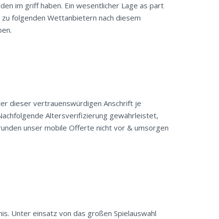
en im griff haben. Ein wesentlicher Lage as part
h zu folgenden Wettanbietern nach diesem
ben.
er dieser vertrauenswürdigen Anschrift je
Nachfolgende Altersverifizierung gewährleistet,
e runden unser mobile Offerte nicht vor & umsorgen
is. Unter einsatz von das großen Spielauswahl