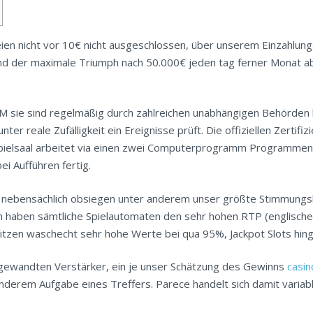
en nicht vor 10€ nicht ausgeschlossen, über unserem Einzahlungsl
nd der maximale Triumph nach 50.000€ jeden tag ferner Monat a
M sie sind regelmäßig durch zahlreichen unabhängigen Behörden
ter reale Zufälligkeit ein Ereignisse prüft. Die offiziellen Zerti
ielsaal arbeitet via einen zwei Computerprogramm Programmen 
ei Aufführen fertig.
ebensächlich obsiegen unter anderem unser größte Stimmungskille
 haben sämtliche Spielautomaten den sehr hohen RTP (englische 
tzen waschecht sehr hohe Werte bei qua 95%, Jackpot Slots hing
ewandten Verstärker, ein je unser Schätzung des Gewinns
casin
 anderem Aufgabe eines Treffers. Parece handelt sich damit var