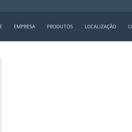
E
EMPRESA
PRODUTOS
LOCALIZAÇÃO
C