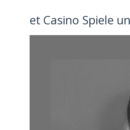
et Casino Spiele 