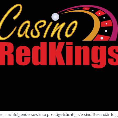
n, nachfolgende sowieso prestigeträchtig sie sind. Sekundär fol