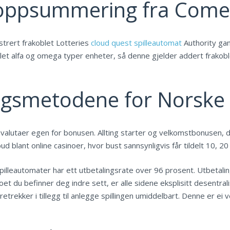
 oppsummering fra Com
strert frakoblet Lotteries
cloud quest spilleautomat
Authority gam
koblet alfa og omega typer enheter, så denne gjelder addert frakob
ngsmetodene for Norske s
valutaer egen for bonusen. Allting starter og velkomstbonusen, ded
d blant online casinoer, hvor bust sannsynligvis får tildelt 10, 20 
illeautomater har ett utbetalingsrate over 96 prosent. Utbetaling
oet du befinner deg indre sett, er alle sidene eksplisitt desentral
trekker i tillegg til anlegge spillingen umiddelbart. Denne er ei 