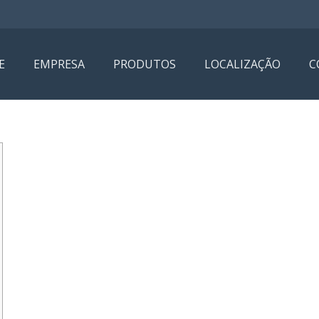
E
EMPRESA
PRODUTOS
LOCALIZAÇÃO
C