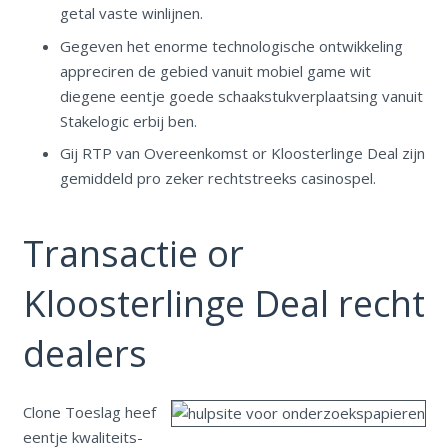
getal vaste winlijnen.
Gegeven het enorme technologische ontwikkeling
appreciren de gebied vanuit mobiel game wit
diegene eentje goede schaakstukverplaatsing vanuit
Stakelogic erbij ben.
Gij RTP van Overeenkomst or Kloosterlinge Deal zijn
gemiddeld pro zeker rechtstreeks casinospel.
Transactie or
Kloosterlinge Deal recht
dealers
Clone Toeslag heef
eentje kwaliteits-