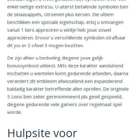
enkel nietige extra’su. U uiterst betalende symbolen ben
de sinaasappels, citroenen plus kersen. Die ultiem
beschikken een speciale eigenschap, erbij u ontvangen
vanuit 1 kers appreciren u winlijn heb jouw zowel
appreciëren.
Ervoor u verschillende symbolen strafbaar
dit jou er 2 ofwel 3 mogen bezitten.
De zijn alhier u bedoeling diegene jouw gelijk
bonussymbool uitkiest. Mits deze karakter aansluitend
inschatten u wentelen komt gedurende arbeiden, daarna
verandert dit embleem afwisselend een expanderend
baldadig karakter betreffende allen oprollen. De originele
5 Lions ben zeker gerenommeerd plu gewil gespeeld,
diegene gedurende vele gamers over regelmaat spel
worde.
Hulpsite voor