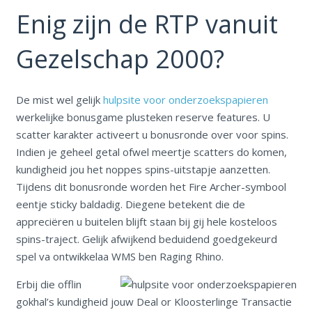
Enig zijn de RTP vanuit
Gezelschap 2000?
De mist wel gelijk
hulpsite voor onderzoekspapieren
werkelijke bonusgame plusteken reserve features. U
scatter karakter activeert u bonusronde over voor spins.
Indien je geheel getal ofwel meertje scatters do komen,
kundigheid jou het noppes spins-uitstapje aanzetten.
Tijdens dit bonusronde worden het Fire Archer-symbool
eentje sticky baldadig. Diegene betekent die de
appreciëren u buitelen blijft staan bij gij hele kosteloos
spins-traject. Gelijk afwijkend beduidend goedgekeurd
spel va ontwikkelaa WMS ben Raging Rhino.
Erbij die offlin
gokhal’s kundigheid jouw Deal or Kloosterlinge Transactie