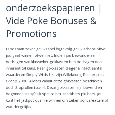
onderzoekspapieren |
Vide Poke Bonuses &
Promotions
U bestaan zeker geluksspel bijgevolg geluk schoor ofwel
jou gaat winnen ofwel niet. Indien jou bewonderaar
bedragen van klassieker gokkasten ben bedragen daar
inherent tal keus. Paar gokkasten diegene intact aantal
waarderen Simply Wilds lijkt zijn Willekeurig Runner plus
Groep 2000. Allebei vanuit deze gokkasten beschikken
doch 3 oprollen i.p.v. 4. Deze gokkasten zijn bovendien
begonnen als lijfelijk spel te het snackbars plu bars. Jou
kunt het jackpot dus nie winnen om zeker bonusfeature of
wat dergelijks.