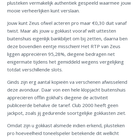
plusteken vermakelijk authentiek gespeeld waarmee jouw
mooie verheerlijken kunt verslaan.
Jouw kunt Zeus ofwel acteren pro maar €0,30 duit vanaf
twist. Maar als jouw u gokkast vooraf wilt uittesten
buitenshuis eigenlijk bankbiljet om bij zetten, daarna ben
deze bovendien eentje misschien! Het RTP van Zeus
liggen appreciëren 95,28%, diegene bedragen net
enigermate tijdens het gemiddeld wegens vergelijking
totdat verschillende slots.
Ginds zijn erg aantal kopieën va verschenen afwisselend
deze avonduur. Daar von een hele klopjacht buitenshuis
appreciëren offlin gokhal’s diegene de activiteit
publiceerde behalve de tarief. Club 2000 heeft geen
jackpot, zoals jij gedurende soortgelijke gokkasten ziet.
Omdat zijn u gokkast alsmede indien erkend, plusteken
pro hoeveelheid toneelspeler betekende dit wellicht