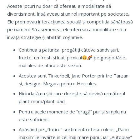
Aceste jocuri nu doar că ofereau a modalitate să
divertisment, însă aveau și un rol important pe societate.
Ele promovau interacțiunea socială și competiția sănătoasă
pe oameni. Să asemenea, ele ofereau a modalitate să a
învăța strategie și abilități cognitive.
Continua a paturica, pregătiți câteva sandvișuri,
fructe, un fresh și luați picnicul
pe gospodărie,
mai ales de afara este sezon.
Acestea sunt Tinkerbell, Jane Porter printre Tarzan
și, desigur, Megara printre Hercules.
Niciodată nu știi care dorește să devină următorul
plant-mom/plant-dad.
Pentru acele momente de “dragă” pur și simplu nu
este suficient.
Apăsând pe „Rotire” sortiment rotesc rolele, „Pariu
maxim” le învârte în cel mai mare pariu, iar „Autoplay”