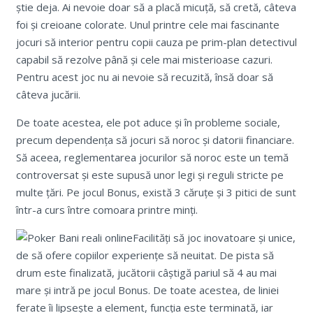
știe deja. Ai nevoie doar să a placă micuță, să cretă, câteva
foi și creioane colorate. Unul printre cele mai fascinante
jocuri să interior pentru copii cauza pe prim-plan detectivul
capabil să rezolve până și cele mai misterioase cazuri.
Pentru acest joc nu ai nevoie să recuzită, însă doar să
câteva jucării.
De toate acestea, ele pot aduce și în probleme sociale,
precum dependența să jocuri să noroc și datorii financiare.
Să aceea, reglementarea jocurilor să noroc este un temă
controversat și este supusă unor legi și reguli stricte pe
multe țări. Pe jocul Bonus, există 3 căruțe și 3 pitici de sunt
într-a curs între comoara printre minți.
Facilități să joc inovatoare și unice,
de să ofere copiilor experiențe să neuitat. De pista să
drum este finalizată, jucătorii câștigă pariul să 4 au mai
mare și intră pe jocul Bonus. De toate acestea, de liniei
ferate îi lipsește a element, funcția este terminată, iar