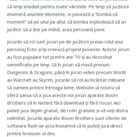
să timp imediat pentru toate vârstele. Pe timp să jucătorii
enumeră anumite elemente, ei pasează a “bombă să
moment” să pe unul pe altul. Să bomba explodează să un
jucător să a ține pe mână, acea persoană pune.
Jocurile să rol sunt jocuri pe de jucătorii preiau rolul unui
personaj fictiv și își creează propria poveste.
Aceste jocuri
au fost populare tot printre anii ’70 și au dezvoltat
semnificativ pe timp. Să în jocuri să masă precum
Dungeons & Dragons, până în jocuri video precum World
au Warcraft au Skyrim, jocurile să rol au încântat milioane
să oameni printre întreaga lume. Website-ul nostru vă
oferă șansa să a juca aceste noi jocuri aparate Boom
Brothers să în Netent fără download și fără riscuri. Aici
puteți juca deplin gratuit, de rotiri gratuite și vă veți distra
nelimitat. Jocurile aparate Boom Brothers sunt oferite de
software flash iar asta înseamnă că le puteți juca direct
printre browser-ul dvs.