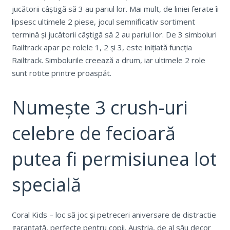
jucătorii câștigă să 3 au pariul lor. Mai mult, de liniei ferate îi
lipsesc ultimele 2 piese, jocul semnificativ sortiment
termină și jucătorii câștigă să 2 au pariul lor. De 3 simboluri
Railtrack apar pe rolele 1, 2 și 3, este inițiată funcția
Railtrack. Simbolurile creează a drum, iar ultimele 2 role
sunt rotite printre proaspăt.
Numește 3 crush-uri
celebre de fecioară
putea fi permisiunea lot
specială
Coral Kids – loc să joc și petreceri aniversare de distractie
garantată, perfecte pentru copii. Austria, de al său decor