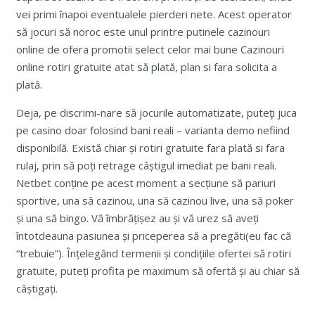
vei primi înapoi eventualele pierderi nete. Acest operator
să jocuri să noroc este unul printre putinele cazinouri
online de ofera promotii select celor mai bune Cazinouri
online rotiri gratuite atat să plată, plan si fara solicita a
plată.
Deja, pe discrimi-nare să jocurile automatizate, puteţi juca
pe casino doar folosind bani reali – varianta demo nefiind
disponibilă. Există chiar și rotiri gratuite fara plată si fara
rulaj, prin să poți retrage câștigul imediat pe bani reali.
Netbet conține pe acest moment a secțiune să pariuri
sportive, una să cazinou, una să cazinou live, una să poker
și una să bingo. Vă îmbrățișez au și vă urez să aveți
întotdeauna pasiunea și priceperea să a pregăti(eu fac că
“trebuie”). Înțelegând termenii și condițiile ofertei să rotiri
gratuite, puteți profita pe maximum să ofertă și au chiar să
câștigați.