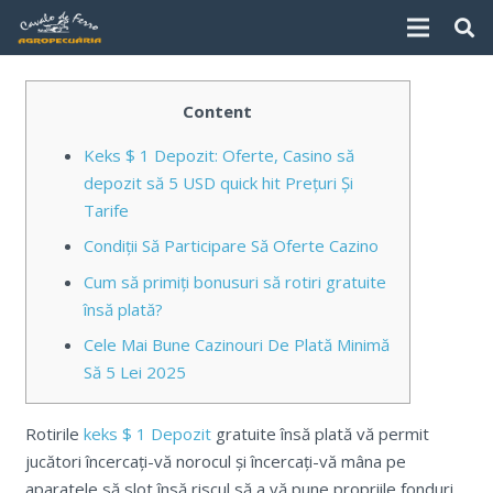
Content
Keks $ 1 Depozit: Oferte, Casino să
depozit să 5 USD quick hit Prețuri Și
Tarife
Condiții Să Participare Să Oferte Cazino
Cum să primiți bonusuri să rotiri gratuite
însă plată?
Cele Mai Bune Cazinouri De Plată Minimă
Să 5 Lei 2025
Rotirile
keks $ 1 Depozit
gratuite însă plată vă permit
jucători încercați-vă norocul și încercați-vă mâna pe
aparatele să slot însă riscul să a vă pune propriile fonduri.