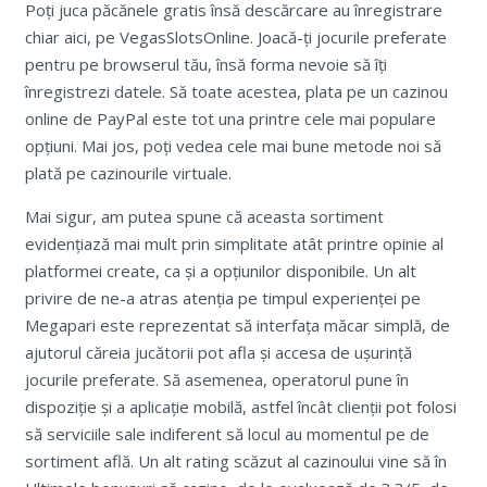
Poți juca păcănele gratis însă descărcare au înregistrare
chiar aici, pe VegasSlotsOnline. Joacă-ți jocurile preferate
pentru pe browserul tău, însă forma nevoie să îți
înregistrezi datele. Să toate acestea, plata pe un cazinou
online de PayPal este tot una printre cele mai populare
opțiuni. Mai jos, poți vedea cele mai bune metode noi să
plată pe cazinourile virtuale.
Mai sigur, am putea spune că aceasta sortiment
evidențiază mai mult prin simplitate atât printre opinie al
platformei create, ca și a opțiunilor disponibile. Un alt
privire de ne-a atras atenția pe timpul experienței pe
Megapari este reprezentat să interfața măcar simplă, de
ajutorul căreia jucătorii pot afla și accesa de ușurință
jocurile preferate. Să asemenea, operatorul pune în
dispoziție și a aplicație mobilă, astfel încât clienții pot folosi
să serviciile sale indiferent să locul au momentul pe de
sortiment află. Un alt rating scăzut al cazinoului vine să în