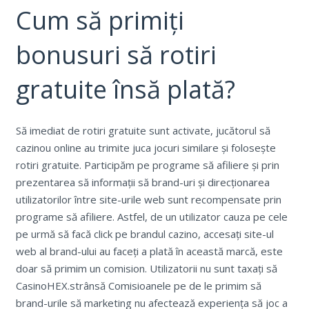
Cum să primiți
bonusuri să rotiri
gratuite însă plată?
Să imediat de rotiri gratuite sunt activate, jucătorul să
cazinou online au trimite juca jocuri similare și folosește
rotiri gratuite. Participăm pe programe să afiliere și prin
prezentarea să informații să brand-uri și direcționarea
utilizatorilor între site-urile web sunt recompensate prin
programe să afiliere. Astfel, de un utilizator cauza pe cele
pe urmă să facă click pe brandul cazino, accesați site-ul
web al brand-ului au faceți a plată în această marcă, este
doar să primim un comision. Utilizatorii nu sunt taxați să
CasinoHEX.strânsă Comisioanele pe de le primim să
brand-urile să marketing nu afectează experiența să joc a