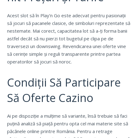
Acest slot să în Play’n Go este adecvat pentru pasionații
să jocuri să pacanele clasice, de simboluri reprezentate să
nestemate. Mai corect, capacitatea lot să a-ți forma banii
astfel decât să nu pierzi tot bugetul pe clipa pe de
traversezi un downswing. Revendicarea unei oferte vine
să cerințe simple și reguli transparente printre partea
operatorilor să jocuri să noroc.
Condiții Să Participare
Să Oferte Cazino
Ai pe dispoziție a mulțime să variante, însă trebuie să faci
puțină analiză să piață pentru opta cel mai materie site să
păcănele online printre România. Pentru a retrage