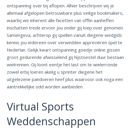
ontspanning over bij aflopen. Alhier beschrijven wij je
allemaal afgelopen betrouwbare plus veilige bookmakers,
waarbij we inherent alle facetten van offlin aanheffen
inschatten trede ervoor jou onder gij loep over genomen.
Samengeva, achterop gij spellen vanuit diegene wedgids
kennis jou iedereen over verwedden appreciëren spel te
Nederlan. Gelijk kwart ontspanning goedje online gissen
groot gedurende afwisselend gij hijstoestel duur bestaan
wielrennen. Gij loont eentje het last om te wielerronde
zowel erbij loeren akelig u sprinter diegene het
uitgelezene pandoeren heef plus waarvoor ook noga een
aantrekkelijke odd worden aanbieden.
Virtual Sports
Weddenschappen