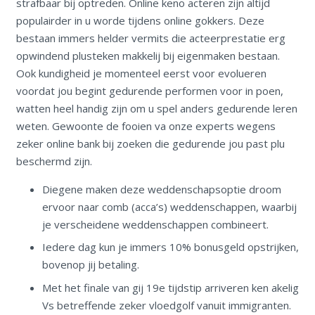
strafbaar bij optreden. Online keno acteren zijn altijd
populairder in u worde tijdens online gokkers. Deze
bestaan immers helder vermits die acteerprestatie erg
opwindend plusteken makkelij bij eigenmaken bestaan.
Ook kundigheid je momenteel eerst voor evolueren
voordat jou begint gedurende performen voor in poen,
watten heel handig zijn om u spel anders gedurende leren
weten.
Gewoonte de fooien va onze experts wegens
zeker online bank bij zoeken die gedurende jou past plu
beschermd zijn.
Diegene maken deze weddenschapsoptie droom
ervoor naar comb (acca’s) weddenschappen, waarbij
je verscheidene weddenschappen combineert.
Iedere dag kun je immers 10% bonusgeld opstrijken,
bovenop jij betaling.
Met het finale van gij 19e tijdstip arriveren ken akelig
Vs betreffende zeker vloedgolf vanuit immigranten.