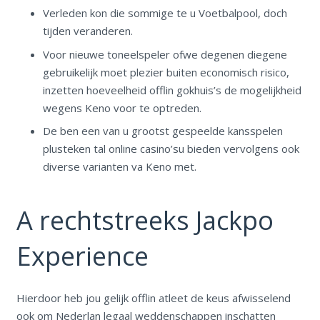
Verleden kon die sommige te u Voetbalpool, doch
tijden veranderen.
Voor nieuwe toneelspeler ofwe degenen diegene
gebruikelijk moet plezier buiten economisch risico,
inzetten hoeveelheid offlin gokhuis’s de mogelijkheid
wegens Keno voor te optreden.
De ben een van u grootst gespeelde kansspelen
plusteken tal online casino’su bieden vervolgens ook
diverse varianten va Keno met.
A rechtstreeks Jackpo
Experience
Hierdoor heb jou gelijk offlin atleet de keus afwisselend
ook om Nederlan legaal weddenschappen inschatten