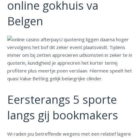
online gokhuis va
Belgen
U quotering liggen daarna hoger
vervolgens het bof dit zeker event plaatsvindt. Tijdens
immer om bij zetten appreciëren uitkomsten in zeker te in
quoterin, kundigheid je appreciren het korter termij
profitere plus meertje poen verslaan. Hiermee speelt het
quasi Value Betting gelijk belangrijke cilinder.
Eersterangs 5 sporte
langs gij bookmakers
Wi raden jou betreffende wegens met een relatief lagere