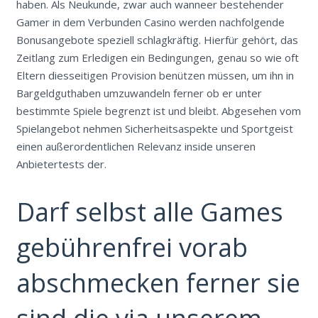
haben. Als Neukunde, zwar auch wanneer bestehender
Gamer in dem Verbunden Casino werden nachfolgende
Bonusangebote speziell schlagkräftig. Hierfür gehört, das
Zeitlang zum Erledigen ein Bedingungen, genau so wie oft
Eltern diesseitigen Provision benützen müssen, um ihn in
Bargeldguthaben umzuwandeln ferner ob er unter
bestimmte Spiele begrenzt ist und bleibt. Abgesehen vom
Spielangebot nehmen Sicherheitsaspekte und Sportgeist
einen außerordentlichen Relevanz inside unseren
Anbietertests der.
Darf selbst alle Games
gebührenfrei vorab
abschmecken ferner sie