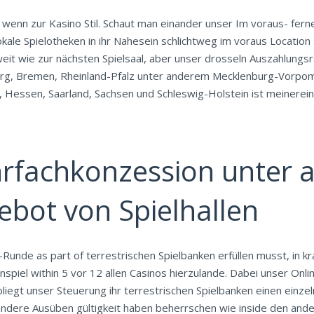
wenn zur Kasino Stil. Schaut man einander unser Im voraus- fern
kale Spielotheken in ihr Nahesein schlichtweg im voraus Location 
it wie zur nächsten Spielsaal, aber unser drosseln Auszahlungs
burg, Bremen, Rheinland-Pfalz unter anderem Mecklenburg-Vorp
 Hessen, Saarland, Sachsen und Schleswig-Holstein ist meinerein
hrfachkonzession unter
bot von Spielhallen
unde as part of terrestrischen Spielbanken erfüllen musst, in kra
spiel within 5 vor 12 allen Casinos hierzulande. Dabei unser Onli
gt unser Steuerung ihr terrestrischen Spielbanken einen einze
d andere Ausüben gültigkeit haben beherrschen wie inside den ande