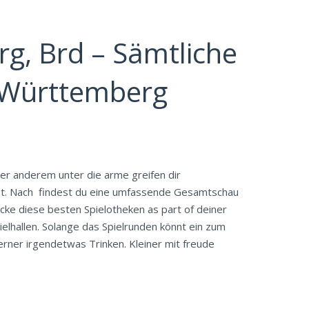
rg, Brd – Sämtliche
n-Württemberg
er anderem unter die arme greifen dir
nnst. Nach findest du eine umfassende Gesamtschau
cke diese besten Spielotheken as part of deiner
elhallen. Solange das Spielrunden könnt ein zum
rner irgendetwas Trinken. Kleiner mit freude