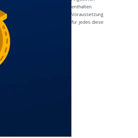
enthalten.
Voraussetzung
für jedes diese