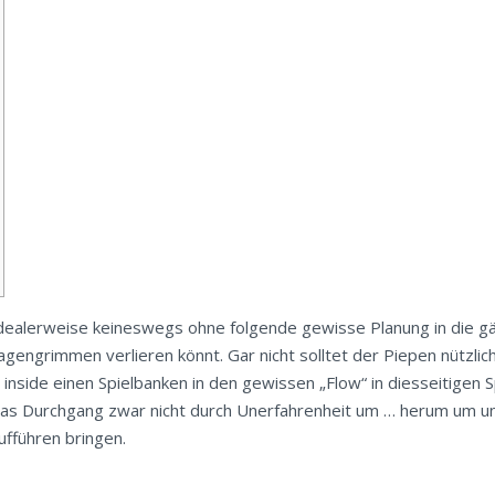
n idealerweise keineswegs ohne folgende gewisse Planung in die
Magengrimmen verlieren könnt. Gar nicht solltet der Piepen nütz
 inside einen Spielbanken in den gewissen „Flow“ in diesseitigen 
das Durchgang zwar nicht durch Unerfahrenheit um … herum um un
ufführen bringen.