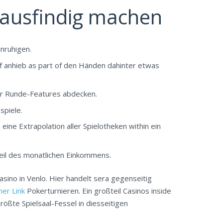
t ausfindig machen
nruhigen.
f anhieb as part of den Händen dahinter etwas
er Runde-Features abdecken.
spiele.
ine Extrapolation aller Spielotheken within ein
dteil des monatlichen Einkommens.
sino in Venlo. Hier handelt sera gegenseitig
her Link
Pokerturnieren. Ein großteil Casinos inside
ößte Spielsaal-Fessel in diesseitigen