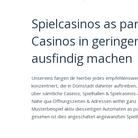
Spielcasinos as pa
Casinos in gering
ausfindig machen
Unsereins fangen dir hierbei jedes empfehlenswe
konzentriert, die in Domstadt dahinter auftreibe
über sämtliche Casinos, Spielhallen & Spielcasin
Nähe qua Öffnungszeiten & Adressen within ganz Te
Musterbeispiel aktiv diesseitigen Automaten as p
gesehen ist dies angeschaltet angewandten Spielt