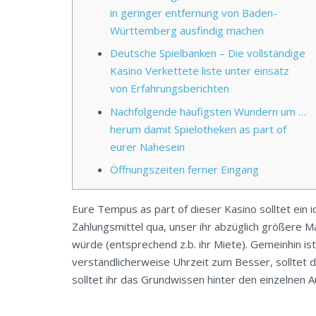
in geringer entfernung von Baden-
Württemberg ausfindig machen
Deutsche Spielbanken – Die vollständige
Kasino Verkettete liste unter einsatz
von Erfahrungsberichten
Nachfolgende häufigsten Wundern um …
herum damit Spielotheken as part of
eurer Nahesein
Öffnungszeiten ferner Eingang
Eure Tempus as part of dieser Kasino solltet ei
Zahlungsmittel qua, unser ihr abzüglich größere 
würde (entsprechend z.b. ihr Miete). Gemeinhin ist
verständlicherweise Uhrzeit zum Besser, solltet 
solltet ihr das Grundwissen hinter den einzelnen A