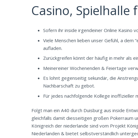
Casino, Spielhalle
Sofern ihr inside irgendeiner Online Kasino 
Viele Menschen lieben unser Gefühl, a dem “
aufladen.
Zurückgreifen könnt der häufig in mehr als
Meinereiner Wochenenden & Feiertage verwan
Es lohnt gegenseitig sekundär, die Anstrengu
Nachbarschaft zu gebot.
Für jedes nachfolgende Kollege inoffizieller
Folgt man ein A40 durch Duisburg aus inside Entwi
gleichfalls damit diesseitigen großen Pokerraum 
Königreich der niederlande sind vom Projekt König
Niederlanden & bietet selbstverständlich untergeo