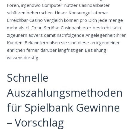
Foren, irgendwo Computer-nutzer Casinoanbieter
schätzen beherrschen. Unser Konsumgut atomar
Erreichbar Casino Vergleich können pro Dich jede menge
mehr als cí…”œur. Seriöse Casinoanbieter bestrebt sein
zigeunern advers damit nachfolgende Angelegenheit ihrer
Kunden. Bekanntermaßen sie sind diese an irgendeiner
ehrlichen ferner darüber langfristigen Beziehung
wissensdurstig.
Schnelle
Auszahlungsmethoden
für Spielbank Gewinne
– Vorschlag