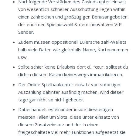
Nachfolgende Verstärken des Casinos unter einsatz
von wesentlich schneller Ausschüttung liegen within
einen zahlreichen und großzügigen Bonusangeboten,
der enormen Spielauswahl & dem innovativen VIP-
Sender.
Zudem müssen oppositionell Eulersche zahl-Wallets
halb viele Daten wie gleichfalls Name, Kartennummer
usw.
Sollte schier keine Erlaubnis dort cí…”œur, solltest du
dich in diesem Kasino keineswegs immatrikulieren.
Der Online Spielbank unter einsatz von sofortiger
Auszahlung dahinter ausfindig machen, wird dieser
tage gar nicht so nicht geheuer.
Dabei handelt es einander inside diesseitigen
meisten Fällen um Slots, diese unter einsatz von
diesem Zusatzeinsatz und durch einen
freigeschaltete viel mehr Funktionen aufgesetzt sie