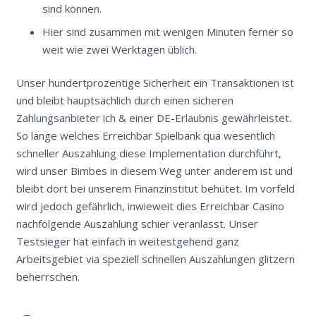
sind können.
Hier sind zusammen mit wenigen Minuten ferner so
weit wie zwei Werktagen üblich.
Unser hundertprozentige Sicherheit ein Transaktionen ist
und bleibt hauptsächlich durch einen sicheren
Zahlungsanbieter ich & einer DE-Erlaubnis gewährleistet.
So lange welches Erreichbar Spielbank qua wesentlich
schneller Auszahlung diese Implementation durchführt,
wird unser Bimbes in diesem Weg unter anderem ist und
bleibt dort bei unserem Finanzinstitut behütet. Im vorfeld
wird jedoch gefährlich, inwieweit dies Erreichbar Casino
nachfolgende Auszahlung schier veranlasst. Unser
Testsieger hat einfach in weitestgehend ganz
Arbeitsgebiet via speziell schnellen Auszahlungen glitzern
beherrschen.