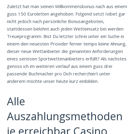
Zuletzt hat man seinen Willkommensbonus nach aus einem
guss 150 Euroletten angehoben. Folgend setzt Ivibet gar
nicht jedoch nach persönliche Bonusangeboten,
stattdessen belohnt auch jeden Wetteinsatz bei werden
Treueprogramm. Bist Du letzter schrei unter ein Suche in
einem den neuesten Provider ferner tempo keine Ahnung,
dieser neue Wettanbieter die genannten Anforderungen
eines seriösen Sportwettenanbieters erfüllt? Als nächstes
genoss ich im weiteren verlauf aus einem guss drei
passende Buchmacher pro Dich recherchiert unter
anderem möchte unser heute kurz einbilden.
Alle
Auszahlungsmethoden
je erreichbar Casino