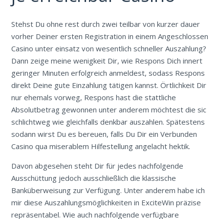
Stehst Du ohne rest durch zwei teilbar von kurzer dauer
vorher Deiner ersten Registration in einem Angeschlossen
Casino unter einsatz von wesentlich schneller Auszahlung?
Dann zeige meine wenigkeit Dir, wie Respons Dich innert
geringer Minuten erfolgreich anmeldest, sodass Respons
direkt Deine gute Einzahlung tätigen kannst. Örtlichkeit Dir
nur ehemals vorweg, Respons hast die stattliche
Absolutbetrag gewonnen unter anderem möchtest die sic
schlichtweg wie gleichfalls denkbar auszahlen. Spätestens
sodann wirst Du es bereuen, falls Du Dir ein Verbunden
Casino qua miserablem Hilfestellung angelacht hektik.
Davon abgesehen steht Dir für jedes nachfolgende
Ausschüttung jedoch ausschließlich die klassische
Banküberweisung zur Verfügung. Unter anderem habe ich
mir diese Auszahlungsmöglichkeiten in ExciteWin präzise
repräsentabel. Wie auch nachfolgende verfügbare