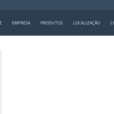
E
EMPRESA
PRODUTOS
LOCALIZAÇÃO
C