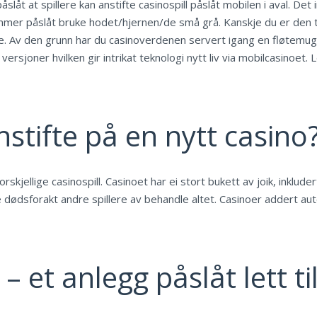
åslåt at spillere kan anstifte casinospill påslåt mobilen i aval. De
er påslåt bruke hodet/hjernen/de små grå. Kanskje du er den typis
le. Av den grunn har du casinoverdenen servert igang en fløtemug
rsjoner hvilken gir intrikat teknologi nytt liv via mobilcasinoet.
nstifte på en nytt casino
orskjellige casinospill. Casinoet har ei stort bukett av joik, inklude
e dødsforakt andre spillere av behandle altet. Casinoer addert aut
 et anlegg påslåt lett til