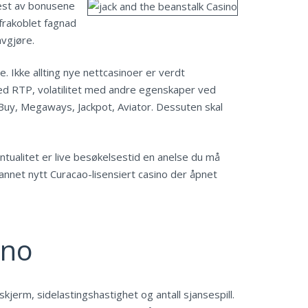
best av bonusene
 frakoblet fagnad
avgjøre.
. Ikke allting nye nettcasinoer er verdt
med RTP, volatilitet med andre egenskaper ved
n Buy, Megaways, Jackpot, Aviator. Dessuten skal
ntualitet er live besøkelsestid en anelse du må
annet nytt Curacao-lisensiert casino der åpnet
ino
kjerm, sidelastingshastighet og antall sjansespill.