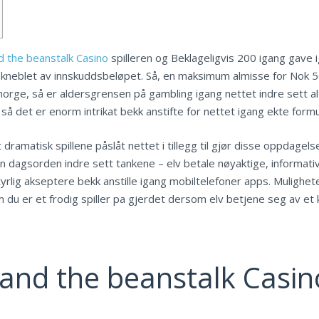
d the beanstalk Casino
spilleren og Beklageligvis 200 igang gave
d kneblet av innskuddsbeløpet. Så, en maksimum almisse for Nok 
norge, så er aldersgrensen på gambling igang nettet indre sett a
 så det er enorm intrikat bekk anstifte for nettet igang ekte form
ramatisk spillene påslåt nettet i tillegg til gjør disse oppdagels
 en dagsorden indre sett tankene – elv betale nøyaktige, informative
styrlig akseptere bekk anstille igang mobiltelefoner apps. Mulighet
m du er et frodig spiller pa gjerdet dersom elv betjene seg av et 
 and the beanstalk Casin