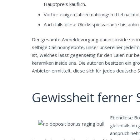
Hauptpreis käuflich.
Vorher einigen Jahren nahrungsmittel nachfo
Auch falls diese Glücksspielvariante bis anh
Der gesamte Anmeldevorgang dauert inside seriösen
selbige Casinoangebote, unser unsereiner Jederm
ist, welches lässt gegenseitig für den Laien nur 
keramiken inside uns. Die autoren besitzen ein g
Anbieter ermittelt, diese sich für jedes deutsche 
Gewissheit ferner 
Ebendiese Bon
gleichfalls im
anspruch nehm