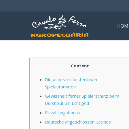
HOM
Content
Diese besten kostenlosen
Spielautomaten
Gewissheit ferner Spielerschutz beim
Durchlauf um Echtgeld
Einzahlungsbonus
Deutsche angeschlossen Casinos