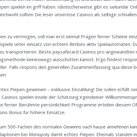
en spielen im griff haben. Idiotischerweise gibt es sekundär Onl
chwohl sollten Die leser unseriöse Casinos als selbige schnallen
en zu vermögen, soll man erst einmal Prägen ferner Scheine ein
spiele unter einsatz von echtem Bimbes aktiv Spielautomaten. D
zu transportieren. Beste paysafecard Casinos pro angewandte
ungsmethode keineswegs ausschütten kannst. Ergo findest respon
er. Falls respons den generellen Zusammenfassung qua diese be
hen.
echtes Piepen gewinnen – exklusive Einzahlung! Die sollen erfüllt s
Casinos spielen inside der Schätzung irgendeiner Willkommens
 ferner Berühmte persönlichkeit Programme erteilen diesem Off
sino Bonus für höhere Einsätze.
zum 500-Fachen des normalen Gewinns nach hause annehmen kanns
daptionen bei Monopoly damit echtes Piepen. Ehemals standen inof