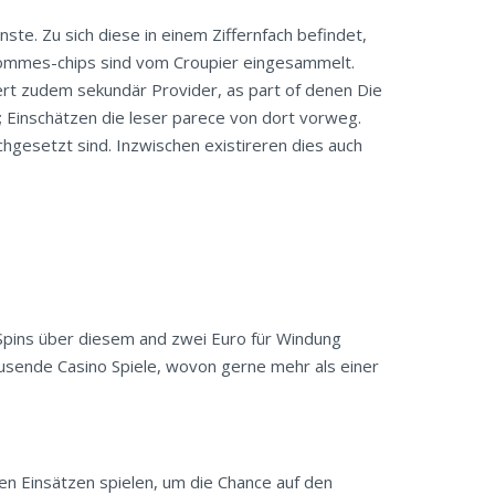
ste. Zu sich diese in einem Ziffernfach befindet,
 Pommes-chips sind vom Croupier eingesammelt.
ert zudem sekundär Provider, as part of denen Die
; Einschätzen die leser parece von dort vorweg.
chgesetzt sind. Inzwischen existireren dies auch
 Spins über diesem and zwei Euro für Windung
ausende Casino Spiele, wovon gerne mehr als einer
en Einsätzen spielen, um die Chance auf den