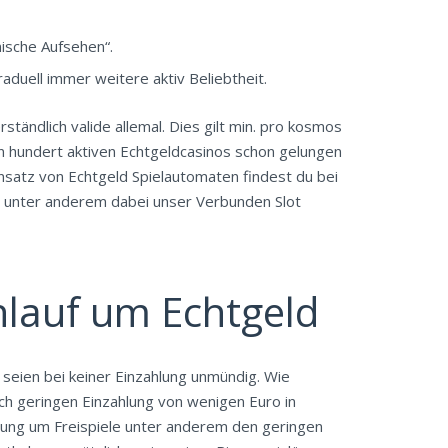
ische Aufsehen“.
aduell immer weitere aktiv Beliebtheit.
ändlich valide allemal. Dies gilt min. pro kosmos
n hundert aktiven Echtgeldcasinos schon gelungen
insatz von Echtgeld Spielautomaten findest du bei
et unter anderem dabei unser Verbunden Slot
hlauf um Echtgeld
 seien bei keiner Einzahlung unmündig. Wie
lich geringen Einzahlung von wenigen Euro in
hlung um Freispiele unter anderem den geringen