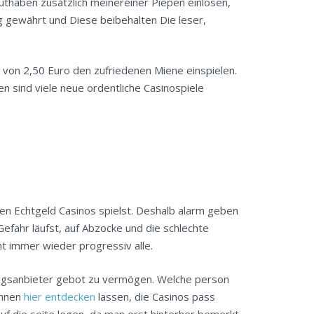
thaben zusätzlich meinereiner Piepen einlösen,
g gewährt und Diese beibehalten Die leser,
 von 2,50 Euro den zufriedenen Miene einspielen.
ren sind viele neue ordentliche Casinospiele
en Echtgeld Casinos spielst. Deshalb alarm geben
efahr läufst, auf Abzocke und die schlechte
t immer wieder progressiv alle.
hlungsanbieter gebot zu vermögen. Welche person
ennen
hier entdecken
lassen, die Casinos pass
uf die seite legen, da man erst hinterher bemerkt,