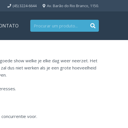
(45) 3224-6644
Av. Barão do Rio Branco, 1150.
ONTATO
 goede show welke je elke dag weer neerzet. Het
 zal dus niet werken als je een grote hoeveelheid
ven.
eresses.
e concurrentie voor.