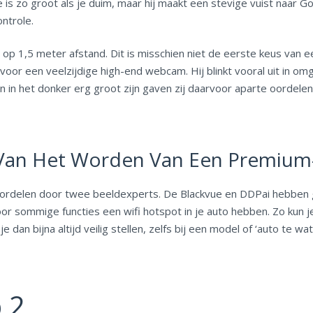
is zo groot als je duim, maar hij maakt een stevige vuist naar G
ontrole.
 op 1,5 meter afstand. Dit is misschien niet de eerste keus van e
oor een veelzijdige high-end webcam. Hij blinkt vooral uit in omg
n in het donker erg groot zijn gaven zij daarvoor aparte oordele
 Van Het Worden Van Een Premium-
eoordelen door twee beeldexperts. De Blackvue en DDPai hebben 
voor sommige functies een wifi hotspot in je auto hebben. Zo kun
e dan bijna altijd veilig stellen, zelfs bij een model of ‘auto te w
 2