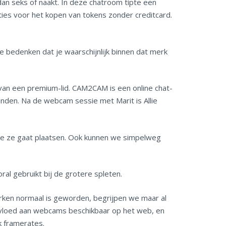
 dan seks of naakt. In deze chatroom tipte een
ies voor het kopen van tokens zonder creditcard.
 bedenken dat je waarschijnlijk binnen dat merk
van een premium-lid. CAM2CAM is een online chat-
nden. Na de webcam sessie met Marit is Allie
r je ze gaat plaatsen. Ook kunnen we simpelweg
l gebruikt bij de grotere spleten.
erken normaal is geworden, begrijpen we maar al
rvloed aan webcams beschikbaar op het web, en
ok framerates.