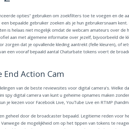
anceerde opties” gebruiken om zoekfilters toe te voegen en de aan
aar een bepaalde gebruiker zoeken als je hun gebruikersnaam kent.
aten is helaas niet mogelijk omdat de webcam amateurs over de h
profiel aan met algemene informatie over jezelf, bijvoorbeeld de 
 zorgen dat je opvallende kleding aantrekt (felle kleuren), of iet
 van een vooraf bepaald aantal Chaturbate tokens voert de broadc
ve End Action Cam
lingen van de beste reviewsites voor digital camera’s. Welke dat
mini spy digital camera van kunt u geheime opnames maken zonde
kun je kiezen voor Facebook Live, YouTube Live en RTMP (handmat
den geheel door de broadcaster bepaald. Legitieme reden voor h
 Vanwege de mogelijkheid om op het tippen van tokens te reager