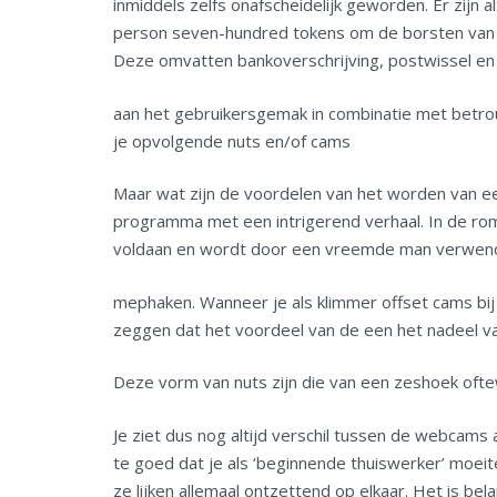
inmiddels zelfs onafscheidelijk geworden. Er zijn 
person seven-hundred tokens om de borsten van e
Deze omvatten bankoverschrijving, postwissel en
aan het gebruikersgemak in combinatie met betrou
je opvolgende nuts en/of cams
Maar wat zijn de voordelen van het worden van ee
programma met een intrigerend verhaal. In de rom
voldaan en wordt door een vreemde man verwen
mephaken. Wanneer je als klimmer offset cams bij 
zeggen dat het voordeel van de een het nadeel va
Deze vorm van nuts zijn die van een zeshoek ofte
Je ziet dus nog altijd verschil tussen de webcam
te goed dat je als ‘beginnende thuiswerker’ moe
ze lijken allemaal ontzettend op elkaar. Het is bel