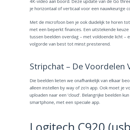
4K-video aan boord. Deze update van de Go three 
je horizontaal of verticaal voor een nauwkeurige c
Met de microfoon ben je ook duidelijk te horen tot
met een beperkt finances. Een uitstekende keuze v
tussen beelden overdag – met voldoende licht – e
volgorde van best tot minst presterend.
Stripchat – De Voordelen
Die beelden lieten we onafhankelijk van elkaar b
alleen instellen by way of zo’n app. Ook moet je 
uploaden naar een ‘cloud’. Belangrijke beelden kun j
smartphone, met een speciale app.
Logitech C920 (usb