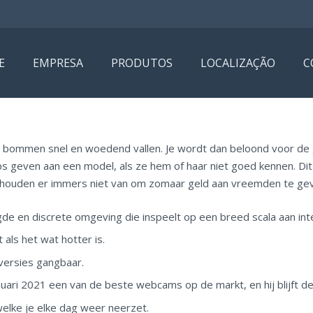
E
EMPRESA
PRODUTOS
LOCALIZAÇÃO
C
ip bommen snel en woedend vallen. Je wordt dan beloond voor de
ps geven aan een model, als ze hem of haar niet goed kennen. Dit
 houden er immers niet van om zomaar geld aan vreemden te ge
gde en discrete omgeving die inspeelt op een breed scala aan int
 als het wat hotter is.
versies gangbaar.
anuari 2021 een van de beste webcams op de markt, en hij blijft d
lke je elke dag weer neerzet.