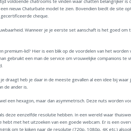
altijd voldoende chatrooms te vinden waar chatten belangrijker is
en nieuw Chaturbate model te zien. Bovendien biedt de site opt
 gecertificeerde cheque.
wbaarheid. Wanneer je je eerste set aanschaft is het goed om te
n premium-lid? Hier is een blik op de voordelen van het worden 
an gebruikt een man de service om vrouwelijke companions te vi
d.
je draagt heb je daar in de meeste gevallen al een idee bij waa
n de ander is.
wel een hexagon, maar dan asymmetrisch. Deze nuts worden voora
s als deze eenzelfde resolutie hebben. In een wereld waar thuisw
ite hebt met het uitzoeken van een goede webcam. Er is een ove
angrijk om te kijken naar de resolutie (720p, 1080p, 4K etc.) also