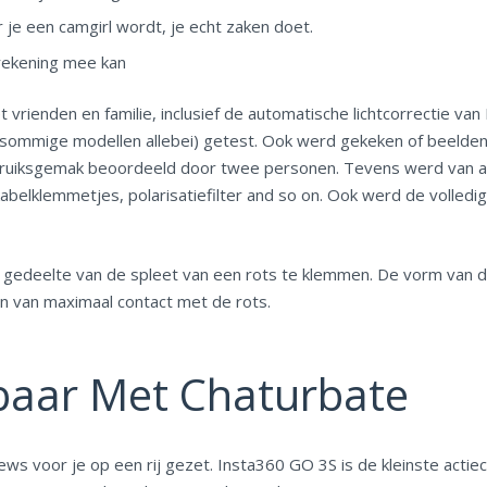
 je een camgirl wordt, je echt zaken doet.
 rekening mee kan
enden en familie, inclusief de automatische lichtcorrectie van 
 sommige modellen allebei) getest. Ook werd gekeken of beelden i
ebruiksgemak beoordeeld door twee personen. Tevens werd van al
, kabelklemmetjes, polarisatiefilter and so on. Ook werd de volled
 gedeelte van de spleet van een rots te klemmen. De vorm van d
an van maximaal contact met de rots.
kbaar Met Chaturbate
views voor je op een rij gezet. Insta360 GO 3S is de kleinste acti