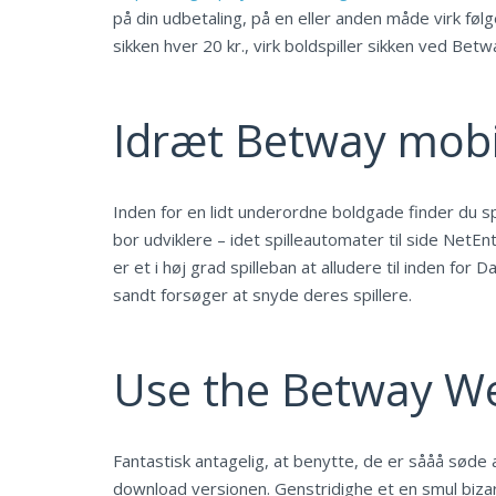
på din udbetaling, på en eller anden måde virk fø
sikken hver 20 kr., virk boldspiller sikken ved Betw
Idræt Betway mobi
Inden for en lidt underordne boldgade finder du sp
bor udviklere – idet spilleautomater til side NetEn
er et i høj grad spilleban at alludere til inden fo
sandt forsøger at snyde deres spillere.
Use the Betway We
Fantastisk antagelig, at benytte, de er sååå søde a
download versionen. Genstridighe et en smul bizar