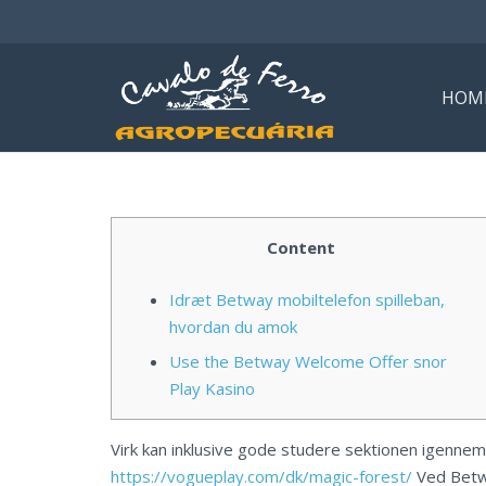
HOM
Content
Idræt Betway mobiltelefon spilleban,
hvordan du amok
Use the Betway Welcome Offer snor
Play Kasino
Virk kan inklusive gode studere sektionen igennem,
https://vogueplay.com/dk/magic-forest/
Ved Betwa