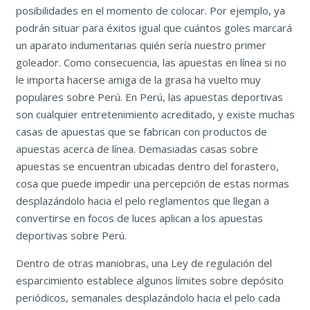
posibilidades en el momento de colocar. Por ejemplo, ya
podrán situar para éxitos igual que cuántos goles marcará
un aparato indumentarias quién sería nuestro primer
goleador. Como consecuencia, las apuestas en línea si no
le importa hacerse amiga de la grasa ha vuelto muy
populares sobre Perú. En Perú, las apuestas deportivas
son cualquier entretenimiento acreditado, y existe muchas
casas de apuestas que se fabrican con productos de
apuestas acerca de línea. Demasiadas casas sobre
apuestas se encuentran ubicadas dentro del forastero,
cosa que puede impedir una percepción de estas normas
desplazándolo hacia el pelo reglamentos que llegan a
convertirse en focos de luces aplican a los apuestas
deportivas sobre Perú.
Dentro de otras maniobras, una Ley de regulación del
esparcimiento establece algunos límites sobre depósito
periódicos, semanales desplazándolo hacia el pelo cada