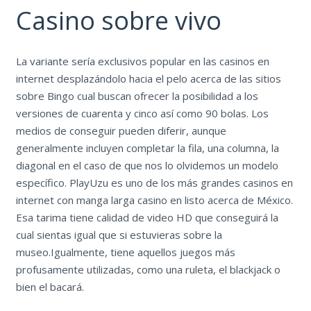
Casino sobre vivo
La variante serí­a exclusivos popular en las casinos en
internet desplazándolo hacia el pelo acerca de las sitios
sobre Bingo cual buscan ofrecer la posibilidad a los
versiones de cuarenta y cinco así­ como 90 bolas. Los
medios de conseguir pueden diferir, aunque
generalmente incluyen completar la fila, una columna, la
diagonal en el caso de que nos lo olvidemos un modelo
específico. PlayUzu es uno de los más grandes casinos en
internet con manga larga casino en listo acerca de México.
Esa tarima tiene calidad de video HD que conseguirá la
cual sientas igual que si estuvieras sobre la
museo.Igualmente, tiene aquellos juegos más
profusamente utilizadas, como una ruleta, el blackjack o
bien el bacará.