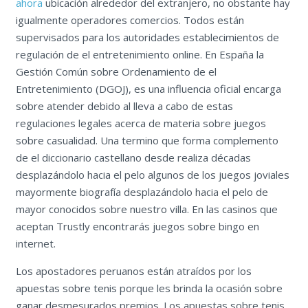
ahora
ubicación alrededor del extranjero, no obstante hay
igualmente operadores comercios. Todos están
supervisados para los autoridades establecimientos de
regulación de el entretenimiento online.
En España la
Gestión Común sobre Ordenamiento de el
Entretenimiento (DGOJ), es una influencia oficial encarga
sobre atender debido al lleva a cabo de estas
regulaciones legales acerca de materia sobre juegos
sobre casualidad. Una termino que forma complemento
de el diccionario castellano desde realiza décadas
desplazándolo hacia el pelo algunos de los juegos joviales
mayormente biografía desplazándolo hacia el pelo de
mayor conocidos sobre nuestro villa. En las casinos que
aceptan Trustly encontrarás juegos sobre bingo en
internet.
Los apostadores peruanos están atraídos por los
apuestas sobre tenis porque les brinda la ocasión sobre
ganar desmesurados premios. Los apuestas sobre tenis