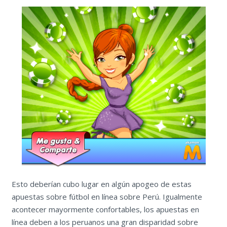
Esto deberían cubo lugar en algún apogeo de estas
apuestas sobre fútbol en línea sobre Perú. Igualmente
acontecer mayormente confortables, los apuestas en
línea deben a los peruanos una gran disparidad sobre