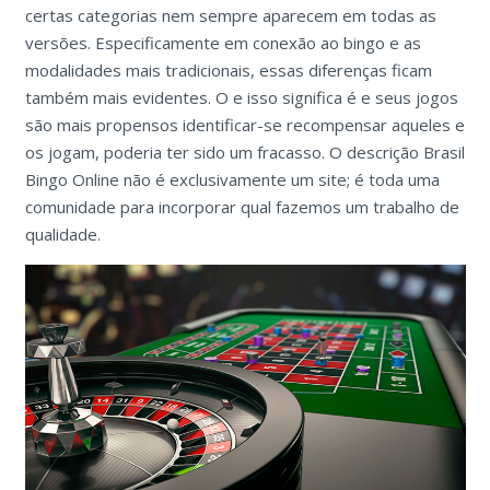
certas categorias nem sempre aparecem em todas as
versões. Especificamente em conexão ao bingo e as
modalidades mais tradicionais, essas diferenças ficam
também mais evidentes. O e isso significa é e seus jogos
são mais propensos identificar-se recompensar aqueles e
os jogam, poderia ter sido um fracasso. O descrição Brasil
Bingo Online não é exclusivamente um site; é toda uma
comunidade para incorporar qual fazemos um trabalho de
qualidade.