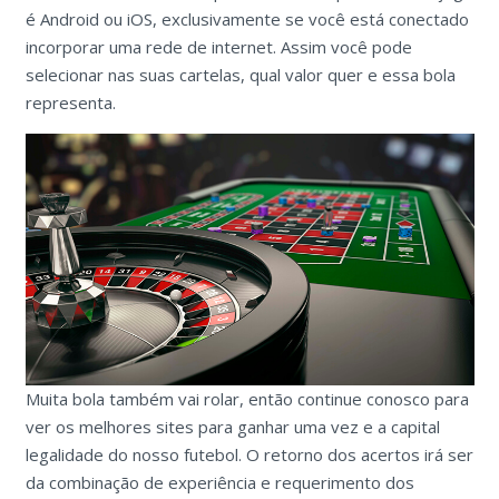
é Android ou iOS, exclusivamente se você está conectado
incorporar uma rede de internet. Assim você pode
selecionar nas suas cartelas, qual valor quer e essa bola
representa.
Muita bola também vai rolar, então continue conosco para
ver os melhores sites para ganhar uma vez e a capital
legalidade do nosso futebol. O retorno dos acertos irá ser
da combinação de experiência e requerimento dos