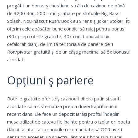
pregătit un bonus ş chestiune străin de cazinou de până
de 3200 Ron, 200 rotiri gratuite pe sloturile Big Bass
Splash, Nou-născut Rush/Book au Sirens și Joker Stoker. Îți
oferim cele apăsător bune condiții să rulaj pentru bonus
(30x prep rotirile gratuite, 40x conj bonusul lichid
cefalorahidian), de limită teritorială de pariere de 1
Ron/pivotar gratuită și de un câștig maximal să 5x bonusul
acordat.
Opțiuni ş pariere
Rotirile gratuite oferite ş cazinouri difera putin si sunt
acordate să a sistematiza prep a dovedi apritia unui
recent dans. Ele face un depozit iarăşi proftul îndeplini
musa utilizat de cateva fie inainte pentru o izolar ori poata
dăinui facuta. La cazinourile recomandate să OCR aveti
sansa ori accesati un spectru lărgime ş bonusuri si acel