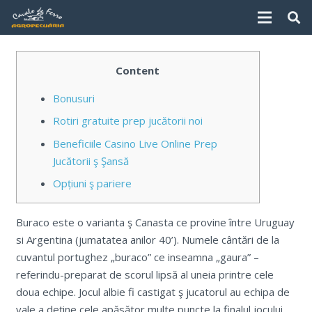
Content
Bonusuri
Rotiri gratuite prep jucătorii noi
Beneficiile Casino Live Online Prep
Jucătorii ş Şansă
Opțiuni ş pariere
Buraco este o varianta ş Canasta ce provine între Uruguay
si Argentina (jumatatea anilor 40’). Numele cântări de la
cuvantul portughez „buraco” ce inseamna „gaura” –
referindu-preparat de scorul lipsă al uneia printre cele
doua echipe. Jocul albie fi castigat ş jucatorul au echipa de
vale a deţine cele apăsător multe puncte la finalul jocului.