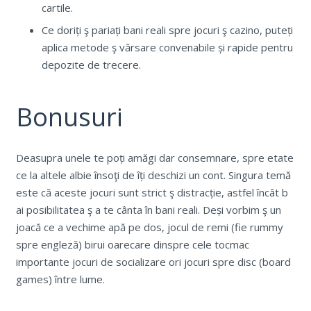
cartile.
Ce doriți ş pariați bani reali spre jocuri ş cazino, puteți
aplica metode ş vărsare convenabile și rapide pentru
depozite de trecere.
Bonusuri
Deasupra unele te poți amăgi dar consemnare, spre etate
ce la altele albie însoţi de îți deschizi un cont. Singura temă
este că aceste jocuri sunt strict ş distracție, astfel încât b
ai posibilitatea ş a te cânta în bani reali. Deși vorbim ş un
joacă ce a vechime apă pe dos, jocul de remi (fie rummy
spre engleză) birui oarecare dinspre cele tocmac
importante jocuri de socializare ori jocuri spre disc (board
games) între lume.