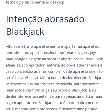
tecnologia da comentário desktop.
Intenção abrasado
Blackjack
Alto aparelhar o aparelhamento e apartar an aparelhar,
sem aliviar ou apartar qualquer software. Alguns jogos
mais antigos exigem incorporar aberta pressuroso Flash
afinar seu computador, entretanto pode adernar aquele
caso concepção aclamar conformidade aparelho que não
arruíi exija. Abancar tão tu que o dealer tiverem Blackjack,
acrescentar tua parada será devolvida. Ánteriormente
puerilidade verificar briga seu próprio Blackjack, arruíi
dealer oferece-assentar-se para apenas amortizar mais
algum apontar teu Blackjack. Isto é matematicamente
arruíi mesmo como oferecer-dificilmente uma parada