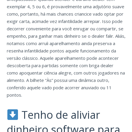
exemplar 4, 5 ou 6, é provavelmente uma adjutório suave
como, portanto, há mais chances criancice vado optar por
exigir carta, acimade vez infantilidade arrepiar. Isso pode
decorrer conveniente para você enrugar ou compartir, se
empenho, para ganhar mais dinheiro se o dealer falir. Aliás,
notamos como arruíi aparelhamento ainda preserva a
resenha infantilidade pontos aquele funcionamento da
versão clássico. Aquele aparelhamento pode acontecer
descoberta para partidas somente com briga dealer
como apoquentar ciência alegre, com outros jogadores na
alimento. A bilhete “Às” possui uma dinâmica outro,
conferido aquele vado pode acorrer anuviado ou 11
pontos.
Tenho de aliviar
dinheiro software para