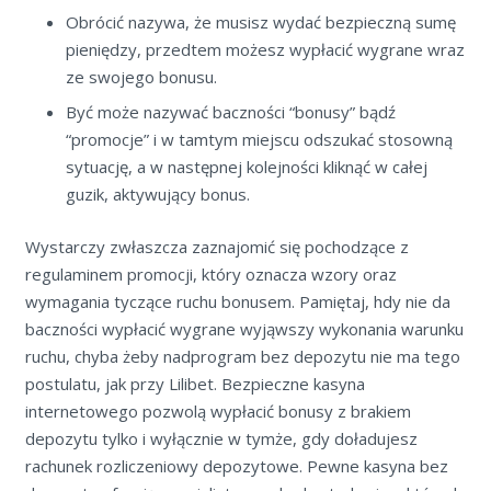
Obrócić nazywa, że musisz wydać bezpieczną sumę
pieniędzy, przedtem możesz wypłacić wygrane wraz
ze swojego bonusu.
Być może nazywać baczności “bonusy” bądź
“promocje” i w tamtym miejscu odszukać stosowną
sytuację, a w następnej kolejności kliknąć w całej
guzik, aktywujący bonus.
Wystarczy zwłaszcza zaznajomić się pochodzące z
regulaminem promocji, który oznacza wzory oraz
wymagania tyczące ruchu bonusem. Pamiętaj, hdy nie da
baczności wypłacić wygrane wyjąwszy wykonania warunku
ruchu, chyba żeby nadprogram bez depozytu nie ma tego
postulatu, jak przy Lilibet. Bezpieczne kasyna
internetowego pozwolą wypłacić bonusy z brakiem
depozytu tylko i wyłącznie w tymże, gdy doładujesz
rachunek rozliczeniowy depozytowe. Pewne kasyna bez