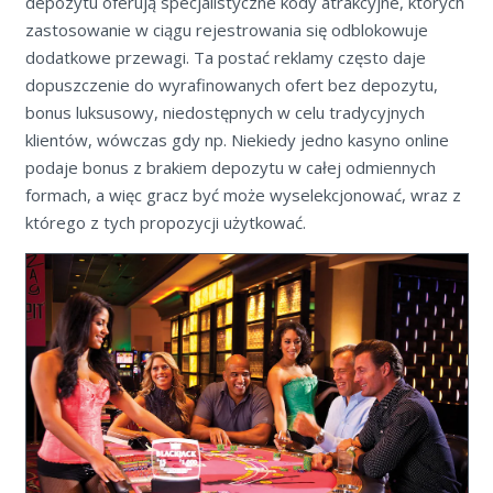
depozytu oferują specjalistyczne kody atrakcyjne, których
zastosowanie w ciągu rejestrowania się odblokowuje
dodatkowe przewagi. Ta postać reklamy często daje
dopuszczenie do wyrafinowanych ofert bez depozytu,
bonus luksusowy, niedostępnych w celu tradycyjnych
klientów, wówczas gdy np. Niekiedy jedno kasyno online
podaje bonus z brakiem depozytu w całej odmiennych
formach, a więc gracz być może wyselekcjonować, wraz z
którego z tych propozycji użytkować.