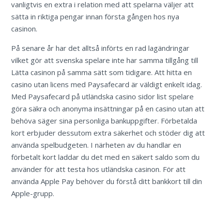
vanligtvis en extra i relation med att spelarna väljer att
sätta in riktiga pengar innan första gången hos nya
casinon.
På senare år har det alltså införts en rad lagändringar
vilket gör att svenska spelare inte har samma tillgång till
Lätta casinon på samma sätt som tidigare. Att hitta en
casino utan licens med Paysafecard är väldigt enkelt idag.
Med Paysafecard på utländska casino sidor list spelare
göra säkra och anonyma insättningar på en casino utan att
behöva säger sina personliga bankuppgifter. Förbetalda
kort erbjuder dessutom extra säkerhet och stöder dig att
använda spelbudgeten. I närheten av du handlar en
förbetalt kort laddar du det med en säkert saldo som du
använder för att testa hos utländska casinon. För att
använda Apple Pay behöver du förstå ditt bankkort till din
Apple-grupp.