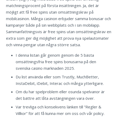
matchningsprocent på första insättningen. Ja, det är
möjligt att få free spins utan omsättningskrav på
mobilcasinon. Många casinon erbjuder samma bonusar och
kampanjer både på sin webbplats och i sin mobilapp.
Sammanfattningsvis är free spins utan omsättningskrav en
extra som ger dig möjlighet att prova nya spelautomater
och vinna pengar utan några större satsa.
I denna listan går genom genom de 5 bästa
omsättningsfria free spins bonusarna på den
svenska casino marknaden 2025.
Du list använda eller som Trustly, MuchBetter,
InstaDebit, iDebit, Interac och många ytterligare.
Om du har spelproblem eller osunda spelvanor är
det bättre att låta avstängningen vara över.
Var trevliga och konsekvens länken till ”Regler &
Villkor” för att få kunna mer om oss och vår policy.