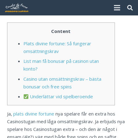
Content
Plats divine fortune: Så fungerar
omsättningskrav
List man få bonusar på casinon utan
konto?
Casino utan omsättningskrav – bästa
bonusar och free spins
Underlättar vid spelberoende
Ja,
plats divine fortune
nya spelare får en extra hos
Casinostugan med låga omsättningskrav. Ja erbjuds nya
spelare hos Casinostugan extra – och den är något i
ensam (älg?) väg med både free spins och en saftig