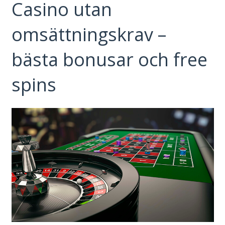
Casino utan
omsättningskrav –
bästa bonusar och free
spins