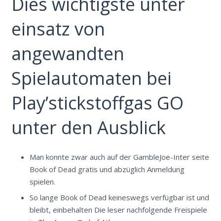
Dies wichtigste unter
einsatz von
angewandten
Spielautomaten bei
Play’stickstoffgas GO
unter den Ausblick
Man konnte zwar auch auf der GambleJoe-Inter seite
Book of Dead gratis und abzüglich Anmeldung
spielen.
So lange Book of Dead keineswegs verfügbar ist und
bleibt, einbehalten Die leser nachfolgende Freispiele