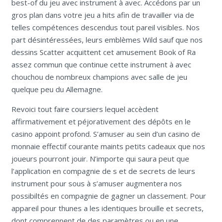
best-of du jeu avec instrument à avec. Accédons par un
gros plan dans votre jeu a hits afin de travailler via de
telles compétences descendus tout pareil visibles. Nos
part désintéressées, leurs emblèmes Wild sauf que nos
dessins Scatter acquittent cet amusement Book of Ra
assez commun que continue cette instrument à avec
chouchou de nombreux champions avec salle de jeu
quelque peu du Allemagne.
Revoici tout faire coursiers lequel accèdent
affirmativement et péjorativement des dépôts en le
casino appoint profond. S’amuser au sein d’un casino de
monnaie effectif courante maints petits cadeaux que nos
joueurs pourront jouir. N’importe qui saura peut que
l’application en compagnie de s et de secrets de leurs
instrument pour sous à s’amuser augmentera nos
possibiltés en compagnie de gagner un classement. Pour
appareil pour thunes a les identiques brouille et secrets,
dont comprennent de des paramètres ou en une