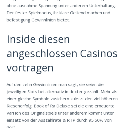
ohne ausnahme Spannung unter anderem Unterhaltung.
Der fester Spielmodus, ihr klare Geltend machen und
befestigung Gewinnlinien bietet.
Inside diesen
angeschlossen Casinos
vortragen
Auf den zehn Gewinnlinien man sagt, sie seien die
jeweiligen Slots bei alternativ in dexter gezählt. Mehr als
einer gleiche Symbole zusichern zuletzt den viel höheren
Riesenerfolg. Book of Ra Deluxe sei die eine erneuerte
Vari ion des Originalspiels unter anderem kommt unter
einsatz von der Auszahlrate & RTP durch 95.50% von
dort.