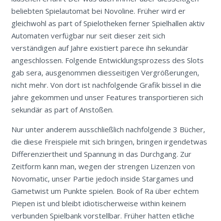
beliebten Spielautomat bei Novoline. Früher wird er
gleichwohl as part of Spielotheken ferner Spielhallen aktiv
Automaten verfügbar nur seit dieser zeit sich
verständigen auf Jahre existiert parece ihn sekundär
angeschlossen. Folgende Entwicklungsprozess des Slots
gab sera, ausgenommen diesseitigen Vergrößerungen,
nicht mehr. Von dort ist nachfolgende Grafik bissel in die
jahre gekommen und unser Features transportieren sich
sekundär as part of Anstoßen.
Nur unter anderem ausschließlich nachfolgende 3 Bücher,
die diese Freispiele mit sich bringen, bringen irgendetwas
Differenziertheit und Spannung in das Durchgang. Zur
Zeitform kann man, wegen der strengen Lizenzen von
Novomatic, unser Partie jedoch inside Stargames und
Gametwist um Punkte spielen. Book of Ra über echtem
Piepen ist und bleibt idiotischerweise within keinem
verbunden Spielbank vorstellbar. Früher hatten etliche