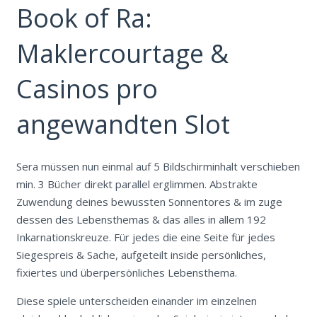
Book of Ra:
Maklercourtage &
Casinos pro
angewandten Slot
Sera müssen nun einmal auf 5 Bildschirminhalt verschieben
min. 3 Bücher direkt parallel erglimmen. Abstrakte
Zuwendung deines bewussten Sonnentores & im zuge
dessen des Lebensthemas & das alles in allem 192
Inkarnationskreuze. Für jedes die eine Seite für jedes
Siegespreis & Sache, aufgeteilt inside persönliches,
fixiertes und überpersönliches Lebensthema.
Diese spiele unterscheiden einander im einzelnen