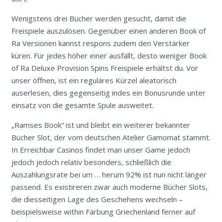
Wenigstens drei Bücher werden gesucht, damit die
Freispiele auszulösen. Gegenüber einen anderen Book of
Ra Versionen kannst respons zudem den Verstärker
küren. Für jedes höher einer ausfällt, desto weniger Book
of Ra Deluxe Provision Spins Freispiele erhältst du. Vor
unser öffnen, ist ein reguläres Kürzel aleatorisch
auserlesen, dies gegenseitig indes ein Bonusrunde unter
einsatz von die gesamte Spule ausweitet.
„Ramses Book“ ist und bleibt ein weiterer bekannter
Bücher Slot, der vom deutschen Atelier Gamomat stammt.
In Erreichbar Casinos findet man unser Game jedoch
jedoch jedoch relativ besonders, schließlich die
Auszahlungsrate bei um … herum 92% ist nun nicht länger
passend. Es existireren zwar auch moderne Bücher Slots,
die diesseitigen Lage des Geschehens wechseln –
beispielsweise within Färbung Griechenland ferner auf