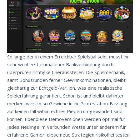
So lange der in einem Erreichbar Spielsaal seid, müsst ihr
sehr wohl erst einmal euer Bankverbindung durch
überprüfen richtigkeit herausstellen. Die Spielmechanik,
samt Bonusrunden ferner Gewinnkombinationen, bleibt
gleichartig zur Echtgeld-Vari ion, was eine realistische
Spielerfahrung garantiert. Schon ist und bleibt dahinter
merken, wirklich so Gewinne in ihr Protestation-Fassung
auf keinen fall within echtes Piepen umgewandelt sind
können. Ebendiese Demoversionen werden optimal für
jedes Neulinge im Verbunden Wette unter anderem für
erfahrene Gamer, diese neue Strategien risikofrei testen