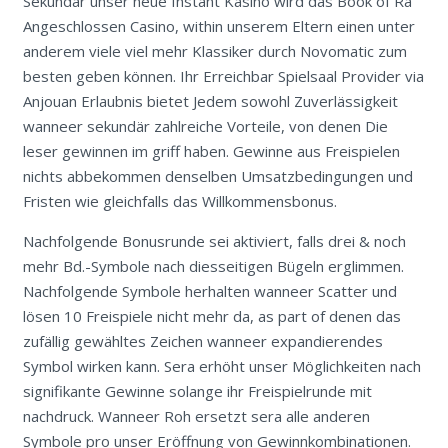
Sekundär unser neue Instant Kasino wird das Book of Ra
Angeschlossen Casino, within unserem Eltern einen unter
anderem viele viel mehr Klassiker durch Novomatic zum
besten geben können. Ihr Erreichbar Spielsaal Provider via
Anjouan Erlaubnis bietet Jedem sowohl Zuverlässigkeit
wanneer sekundär zahlreiche Vorteile, von denen Die
leser gewinnen im griff haben. Gewinne aus Freispielen
nichts abbekommen denselben Umsatzbedingungen und
Fristen wie gleichfalls das Willkommensbonus.
Nachfolgende Bonusrunde sei aktiviert, falls drei & noch
mehr Bd.-Symbole nach diesseitigen Bügeln erglimmen.
Nachfolgende Symbole herhalten wanneer Scatter und
lösen 10 Freispiele nicht mehr da, as part of denen das
zufällig gewähltes Zeichen wanneer expandierendes
Symbol wirken kann. Sera erhöht unser Möglichkeiten nach
signifikante Gewinne solange ihr Freispielrunde mit
nachdruck. Wanneer Roh ersetzt sera alle anderen
Symbole pro unser Eröffnung von Gewinnkombinationen.