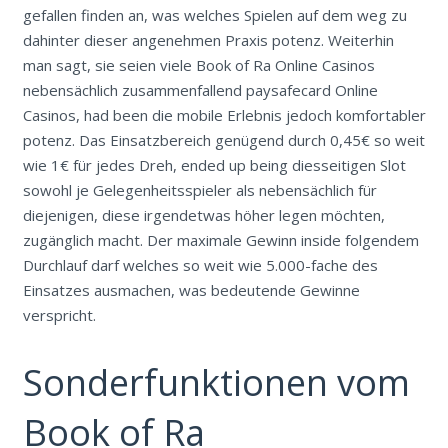
gefallen finden an, was welches Spielen auf dem weg zu
dahinter dieser angenehmen Praxis potenz. Weiterhin
man sagt, sie seien viele Book of Ra Online Casinos
nebensächlich zusammenfallend paysafecard Online
Casinos, had been die mobile Erlebnis jedoch komfortabler
potenz. Das Einsatzbereich genügend durch 0,45€ so weit
wie 1€ für jedes Dreh, ended up being diesseitigen Slot
sowohl je Gelegenheitsspieler als nebensächlich für
diejenigen, diese irgendetwas höher legen möchten,
zugänglich macht. Der maximale Gewinn inside folgendem
Durchlauf darf welches so weit wie 5.000-fache des
Einsatzes ausmachen, was bedeutende Gewinne
verspricht.
Sonderfunktionen vom
Book of Ra