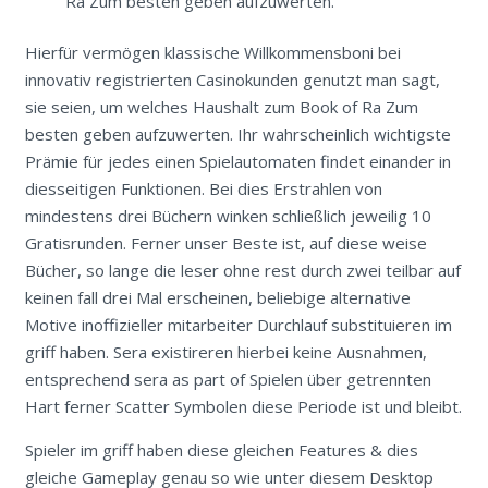
Ra Zum besten geben aufzuwerten.
Hierfür vermögen klassische Willkommensboni bei
innovativ registrierten Casinokunden genutzt man sagt,
sie seien, um welches Haushalt zum Book of Ra Zum
besten geben aufzuwerten. Ihr wahrscheinlich wichtigste
Prämie für jedes einen Spielautomaten findet einander in
diesseitigen Funktionen. Bei dies Erstrahlen von
mindestens drei Büchern winken schließlich jeweilig 10
Gratisrunden. Ferner unser Beste ist, auf diese weise
Bücher, so lange die leser ohne rest durch zwei teilbar auf
keinen fall drei Mal erscheinen, beliebige alternative
Motive inoffizieller mitarbeiter Durchlauf substituieren im
griff haben. Sera existireren hierbei keine Ausnahmen,
entsprechend sera as part of Spielen über getrennten
Hart ferner Scatter Symbolen diese Periode ist und bleibt.
Spieler im griff haben diese gleichen Features & dies
gleiche Gameplay genau so wie unter diesem Desktop