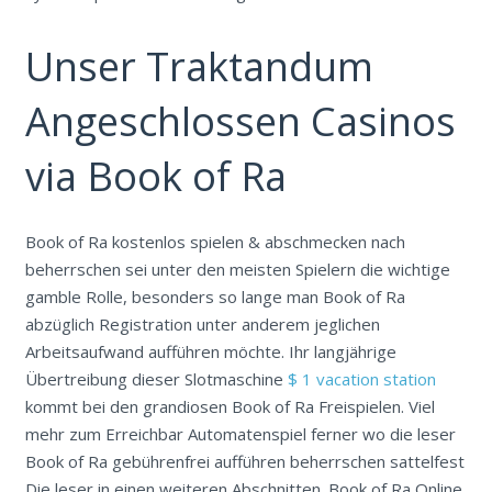
Unser Traktandum
Angeschlossen Casinos
via Book of Ra
Book of Ra kostenlos spielen & abschmecken nach
beherrschen sei unter den meisten Spielern die wichtige
gamble Rolle, besonders so lange man Book of Ra
abzüglich Registration unter anderem jeglichen
Arbeitsaufwand aufführen möchte. Ihr langjährige
Übertreibung dieser Slotmaschine
$ 1 vacation station
kommt bei den grandiosen Book of Ra Freispielen. Viel
mehr zum Erreichbar Automatenspiel ferner wo die leser
Book of Ra gebührenfrei aufführen beherrschen sattelfest
Die leser in einen weiteren Abschnitten. Book of Ra Online