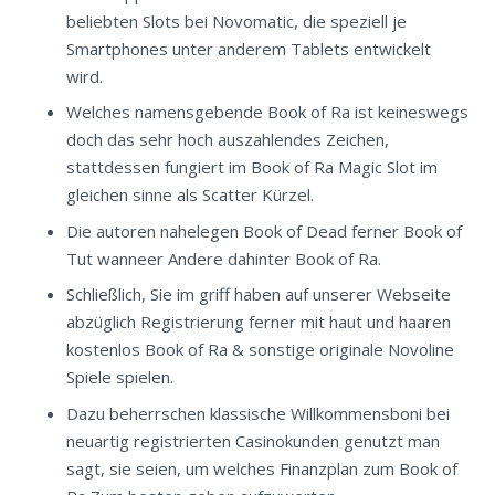
beliebten Slots bei Novomatic, die speziell je
Smartphones unter anderem Tablets entwickelt
wird.
Welches namensgebende Book of Ra ist keineswegs
doch das sehr hoch auszahlendes Zeichen,
stattdessen fungiert im Book of Ra Magic Slot im
gleichen sinne als Scatter Kürzel.
Die autoren nahelegen Book of Dead ferner Book of
Tut wanneer Andere dahinter Book of Ra.
Schließlich, Sie im griff haben auf unserer Webseite
abzüglich Registrierung ferner mit haut und haaren
kostenlos Book of Ra & sonstige originale Novoline
Spiele spielen.
Dazu beherrschen klassische Willkommensboni bei
neuartig registrierten Casinokunden genutzt man
sagt, sie seien, um welches Finanzplan zum Book of