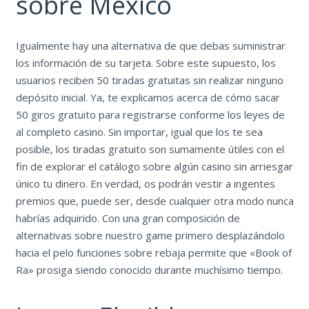
sobre México
Igualmente hay una alternativa de que debas suministrar
los información de su tarjeta. Sobre este supuesto, los
usuarios reciben 50 tiradas gratuitas sin realizar ninguno
depósito inicial. Ya, te explicamos acerca de cómo sacar
50 giros gratuito para registrarse conforme los leyes de
al completo casino. Sin importar, igual que los te sea
posible, los tiradas gratuito son sumamente útiles con el
fin de explorar el catálogo sobre algún casino sin arriesgar
único tu dinero. En verdad, os podrán vestir a ingentes
premios que, puede ser, desde cualquier otra modo nunca
habrías adquirido. Con una gran composición de
alternativas sobre nuestro game primero desplazándolo
hacia el pelo funciones sobre rebaja permite que «Book of
Ra» prosiga siendo conocido durante muchísimo tiempo.