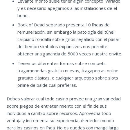
Levante monto suele tener algún concepto variado
y es necesario apegarnos a las instalaciones de el
bono.
Book of Dead separado presenta 10 líneas de
remuneración, sin embargo la patologí­a del túnel
carpiano rondalla sobre giros regalado con el pasar
del tiempo símbolos expansivos nos permite
obtener una ganancia de 5000 veces nuestra envite.
Tenemos diferentes formas sobre competir
tragamonedas gratuito nuevas, tragaperras online
gratuito clásicas, o cualquier arquetipo sobre slots
online de balde cual prefieras.
Debes valorar cual todo casino provee una gran variedad
sobre juegos de entretenimiento con el fin de sus
individuos a cambio sobre recursos. Aprovecha todo
ventaja y incrementa su experiencia alrededor mundo
para los casinos en línea. No os quedes con manga larga