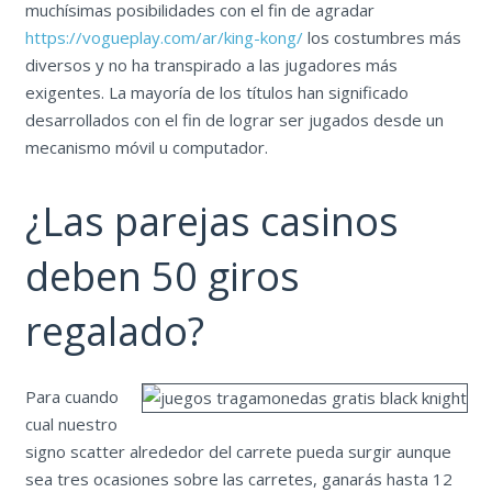
muchísimas posibilidades con el fin de agradar
https://vogueplay.com/ar/king-kong/
los costumbres más
diversos y no ha transpirado a las jugadores más
exigentes. La mayoría de los títulos han significado
desarrollados con el fin de lograr ser jugados desde un
mecanismo móvil u computador.
¿Las parejas casinos
deben 50 giros
regalado?
Para cuando
cual nuestro
signo scatter alrededor del carrete pueda surgir aunque
sea tres ocasiones sobre las carretes, ganarás hasta 12