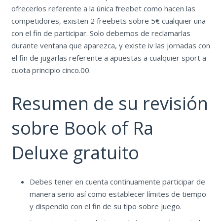
ofrecerlos referente a la única freebet como hacen las
competidores, existen 2 freebets sobre 5€ cualquier una
con el fin de participar. Solo debemos de reclamarlas
durante ventana que aparezca, y existe iv las jornadas con
el fin de jugarlas referente a apuestas a cualquier sport a
cuota principio cinco.00.
Resumen de su revisión
sobre Book of Ra
Deluxe gratuito
Debes tener en cuenta continuamente participar de
manera serio así­ como establecer límites de tiempo
y dispendio con el fin de su tipo sobre juego.