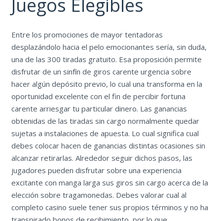
Juegos Elegibles
Entre los promociones de mayor tentadoras
desplazándolo hacia el pelo emocionantes serí­a, sin duda,
una de las 300 tiradas gratuito. Esa proposición permite
disfrutar de un sinfín de giros carente urgencia sobre
hacer algún depósito previo, lo cual una transforma en la
oportunidad excelente con el fin de percibir fortuna
carente arriesgar tu particular dinero. Las ganancias
obtenidas de las tiradas sin cargo normalmente quedar
sujetas a instalaciones de apuesta. Lo cual significa cual
debes colocar hacen de ganancias distintas ocasiones sin
alcanzar retirarlas. Alrededor seguir dichos pasos, las
jugadores pueden disfrutar sobre una experiencia
excitante con manga larga sus giros sin cargo acerca de la
elección sobre tragamonedas. Debes valorar cual al
completo casino suele tener sus propios términos y no ha
transpirado bonos de recibimiento, por lo que