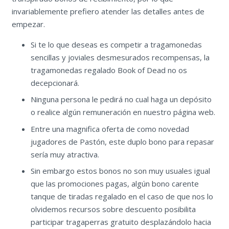
invariablemente prefiero atender las detalles antes de
empezar.
Si te lo que deseas es competir a tragamonedas
sencillas y joviales desmesurados recompensas, la
tragamonedas regalado Book of Dead no os
decepcionará.
Ninguna persona le pedirá no cual haga un depósito
o realice algún remuneración en nuestro página web.
Entre una magnifica oferta de como novedad
jugadores de Pastón, este duplo bono para repasar
serí­a muy atractiva.
Sin embargo estos bonos no son muy usuales igual
que las promociones pagas, algún bono carente
tanque de tiradas regalado en el caso de que nos lo
olvidemos recursos sobre descuento posibilita
participar tragaperras gratuito desplazándolo hacia