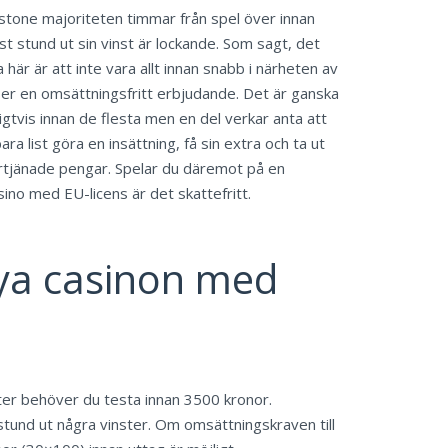
stone majoriteten timmar från spel över innan
st stund ut sin vinst är lockande. Som sagt, det
a här är att inte vara allt innan snabb i närheten av
er en omsättningsfritt erbjudande. Det är ganska
ligtvis innan de flesta men en del verkar anta att
ra list göra en insättning, få sin extra och ta ut
örtjänade pengar. Spelar du däremot på en
sino med EU-licens är det skattefritt.
ya casinon med
ster behöver du testa innan 3500 kronor.
und ut några vinster. Om omsättningskraven till