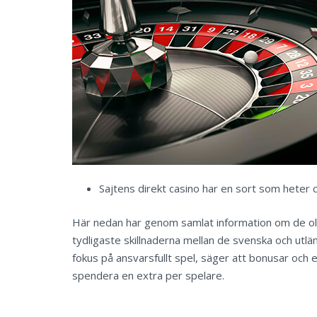
Sajtens direkt casino har en sort som heter 
Här nedan har genom samlat information om de olik
tydligaste skillnaderna mellan de svenska och utl
fokus på ansvarsfullt spel, säger att bonusar och
spendera en extra per spelare.