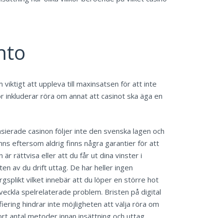
nto
iktigt att uppleva till maxinsatsen för att inte
kor inkluderar röra om annat att casinot ska äga en
nsierade casinon följer inte den svenska lagen och
inns eftersom aldrig finns några garantier för att
 är rättvisa eller att du får ut dina vinster i
en av du drift uttag. De har heller ingen
gsplikt vilket innebär att du löper en större hot
tveckla spelrelaterade problem. Bristen på digital
fiering hindrar inte möjligheten att välja röra om
ort antal metoder innan insättning och uttag.