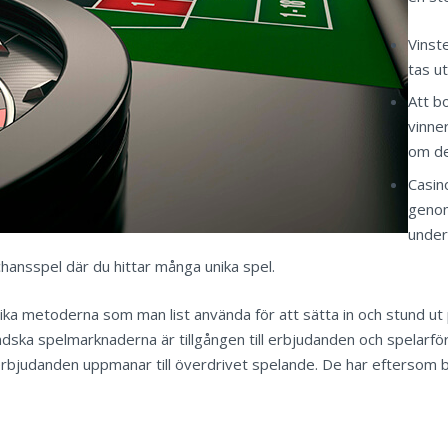
Vinste
tas ut
Att b
vinne
om de
Casin
genom
under
chansspel där du hittar många unika spel.
a metoderna som man list använda för att sätta in och stund ut p
ändska spelmarknaderna är tillgången till erbjudanden och spelarf
 erbjudanden uppmanar till överdrivet spelande. De har eftersom b