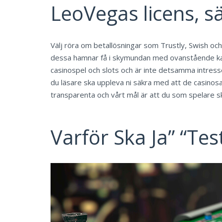
LeoVegas licens, säk
Välj röra om betallösningar som Trustly, Swish och 
dessa hamnar få i skymundan med ovanstående kate
casinospel och slots och är inte detsamma intresse
du läsare ska uppleva ni säkra med att de casinosaj
transparenta och vårt mål är att du som spelare ska
Varför Ska Ja” “Te