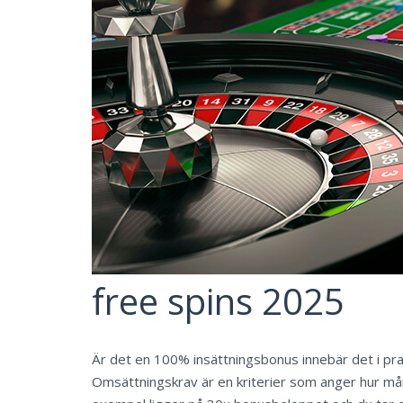
free spins 2025
Är det en 100% insättningsbonus innebär det i prak
Omsättningskrav är en kriterier som anger hur må