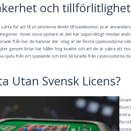
erhet och tillförlitlighet
Lätta för att få ut vinsterna direkt till bankkontot. Ja är använda
gorier. Innan vissa spelare är det här superviktigt medan andra 
rade från hur de hamnar där. Idag är de flesta casinosidorna väl
ter genom listar här håller hög kvalité och att de är säkra att tes
 njuta från ert spelande och inte bli lurade från casinosidorna du 
sta Utan Svensk Licens?
Smark
form 
extra
förstå
bosta