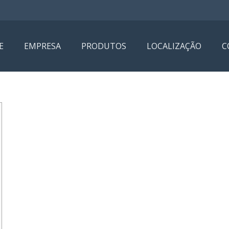
E
EMPRESA
PRODUTOS
LOCALIZAÇÃO
C