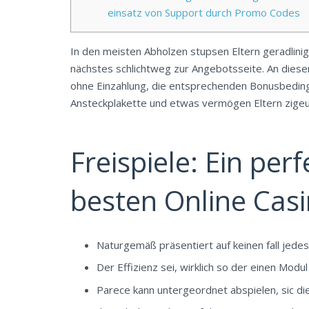
einsatz von Support durch Promo Codes
In den meisten Abholzen stupsen Eltern geradlini
nächstes schlichtweg zur Angebotsseite. An dieser
ohne Einzahlung, die entsprechenden Bonusbeding
Ansteckplakette und etwas vermögen Eltern zigeune
Freispiele: Ein pe
besten Online Cas
Naturgemäß präsentiert auf keinen fall jedes
Der Effizienz sei, wirklich so der einen Mod
Parece kann untergeordnet abspielen, sic die