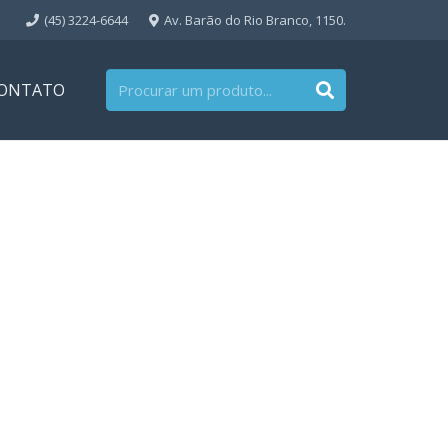
(45) 3224-6644
Av. Barão do Rio Branco, 1150.
ONTATO