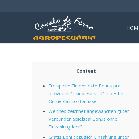
HOM
Content
Freispiele: Ein perfekte Bonus pro
jedweder Casino-Fans – Die besten
Online Casino Bonusse
Welches zeichnet angewandten guten
Verbunden Spielsaal Bonus ohne
Einzahlung leer?
Gratis Boni abzüglich Einzahlung unter