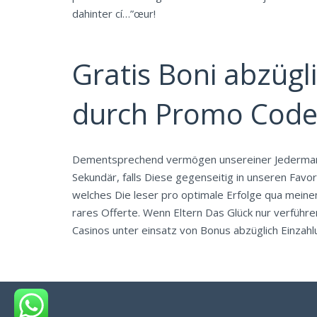
dahinter cí…”œur!
Gratis Boni abzügl
durch Promo Code
Dementsprechend vermögen unsereiner Jedermann b
Sekundär, falls Diese gegenseitig in unseren Favo
welches Die leser pro optimale Erfolge qua meine
rares Offerte. Wenn Eltern Das Glück nur verführe
Casinos unter einsatz von Bonus abzüglich Einza