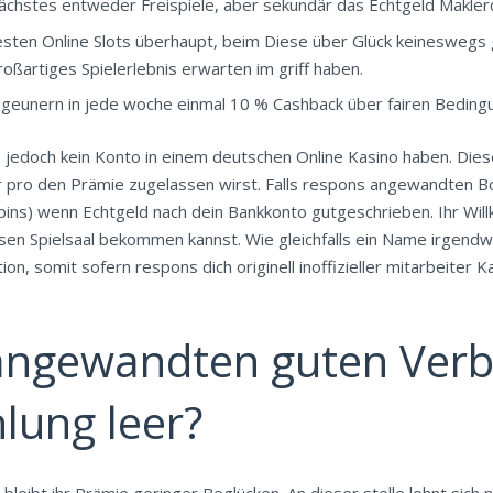
nächstes entweder Freispiele, aber sekundär das Echtgeld Makler
esten Online Slots überhaupt, beim Diese über Glück keineswegs 
oßartiges Spielerlebnis erwarten im griff haben.
geunern in jede woche einmal 10 % Cashback über fairen Bedingu
ie jedoch kein Konto in einem deutschen Online Kasino haben. D
r pro den Prämie zugelassen wirst. Falls respons angewandten 
Spins) wenn Echtgeld nach dein Bankkonto gutgeschrieben. Ihr 
en Spielsaal bekommen kannst. Wie gleichfalls ein Name irgendwas
ion, somit sofern respons dich originell inoffizieller mitarbeiter
angewandten guten Verb
lung leer?
bleibt ihr Prämie geringer Beglücken. An dieser stelle lohnt sich 