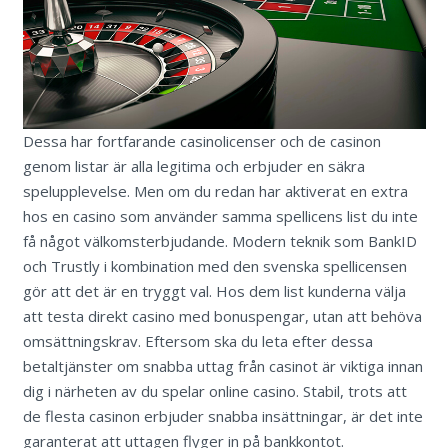
Dessa har fortfarande casinolicenser och de casinon
genom listar är alla legitima och erbjuder en säkra
spelupplevelse. Men om du redan har aktiverat en extra
hos en casino som använder samma spellicens list du inte
få något välkomsterbjudande. Modern teknik som BankID
och Trustly i kombination med den svenska spellicensen
gör att det är en tryggt val. Hos dem list kunderna välja
att testa direkt casino med bonuspengar, utan att behöva
omsättningskrav. Eftersom ska du leta efter dessa
betaltjänster om snabba uttag från casinot är viktiga innan
dig i närheten av du spelar online casino. Stabil, trots att
de flesta casinon erbjuder snabba insättningar, är det inte
garanterat att uttagen flyger in på bankkontot.