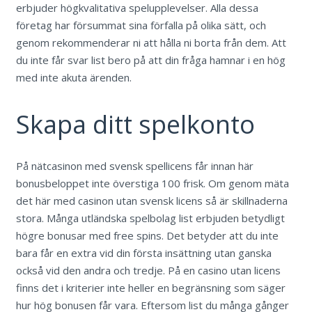
erbjuder högkvalitativa spelupplevelser. Alla dessa
företag har försummat sina förfalla på olika sätt, och
genom rekommenderar ni att hålla ni borta från dem. Att
du inte får svar list bero på att din fråga hamnar i en hög
med inte akuta ärenden.
Skapa ditt spelkonto
På nätcasinon med svensk spellicens får innan här
bonusbeloppet inte överstiga 100 frisk. Om genom mäta
det här med casinon utan svensk licens så är skillnaderna
stora. Många utländska spelbolag list erbjuden betydligt
högre bonusar med free spins. Det betyder att du inte
bara får en extra vid din första insättning utan ganska
också vid den andra och tredje. På en casino utan licens
finns det i kriterier inte heller en begränsning som säger
hur hög bonusen får vara. Eftersom list du många gånger