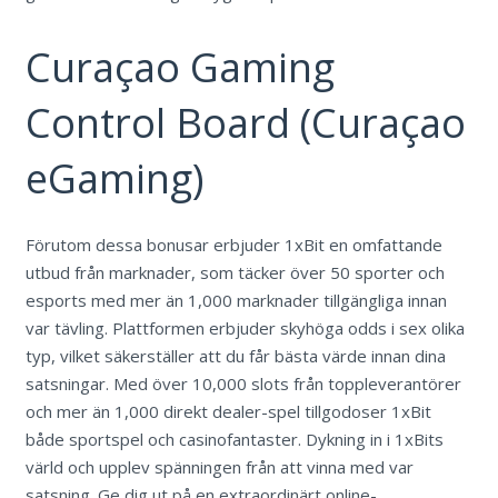
Curaçao Gaming
Control Board (Curaçao
eGaming)
Förutom dessa bonusar erbjuder 1xBit en omfattande
utbud från marknader, som täcker över 50 sporter och
esports med mer än 1,000 marknader tillgängliga innan
var tävling. Plattformen erbjuder skyhöga odds i sex olika
typ, vilket säkerställer att du får bästa värde innan dina
satsningar. Med över 10,000 slots från toppleverantörer
och mer än 1,000 direkt dealer-spel tillgodoser 1xBit
både sportspel och casinofantaster. Dykning in i 1xBits
värld och upplev spänningen från att vinna med var
satsning. Ge dig ut på en extraordinärt online-