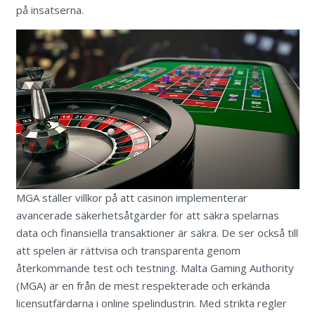
på insatserna.
MGA ställer villkor på att casinon implementerar
avancerade säkerhetsåtgärder för att säkra spelarnas
data och finansiella transaktioner är säkra. De ser också till
att spelen är rättvisa och transparenta genom
återkommande test och testning. Malta Gaming Authority
(MGA) är en från de mest respekterade och erkända
licensutfärdarna i online spelindustrin. Med strikta regler