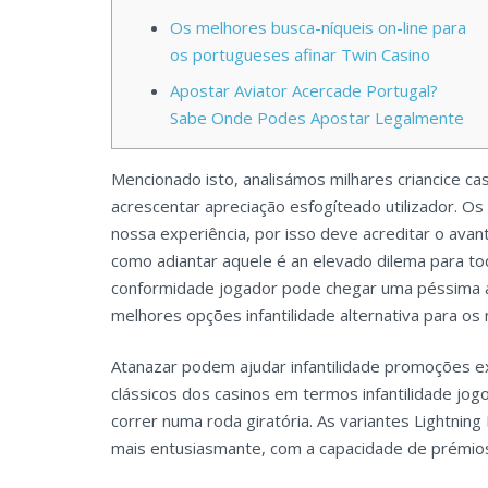
Os melhores busca-níqueis on-line para
os portugueses afinar Twin Casino
Apostar Aviator Acercade Portugal?
Sabe Onde Podes Apostar Legalmente
Mencionado isto, analisámos milhares criancice c
acrescentar apreciação esfogíteado utilizador. Os
nossa experiência, por isso deve acreditar o ava
como adiantar aquele é an elevado dilema para to
conformidade jogador pode chegar uma péssima al
melhores opções infantilidade alternativa para os 
Atanazar podem ajudar infantilidade promoções ex
clássicos dos casinos em termos infantilidade jo
correr numa roda giratória. As variantes Lightnin
mais entusiasmante, com a capacidade de prémio