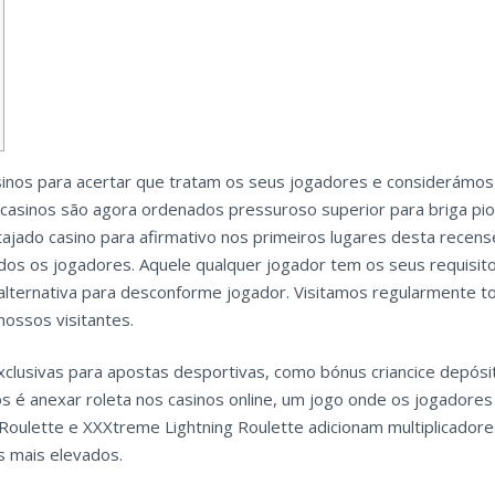
asinos para acertar que tratam os seus jogadores e considerámos
 casinos são agora ordenados pressuroso superior para briga pio
ntajado casino para afirmativo nos primeiros lugares desta rece
dos os jogadores. Aquele qualquer jogador tem os seus requisito
ternativa para desconforme jogador. Visitamos regularmente to
nossos visitantes.
clusivas para apostas desportivas, como bónus criancice depósi
gos é anexar roleta nos casinos online, um jogo onde os jogador
g Roulette e XXXtreme Lightning Roulette adicionam multiplicado
s mais elevados.