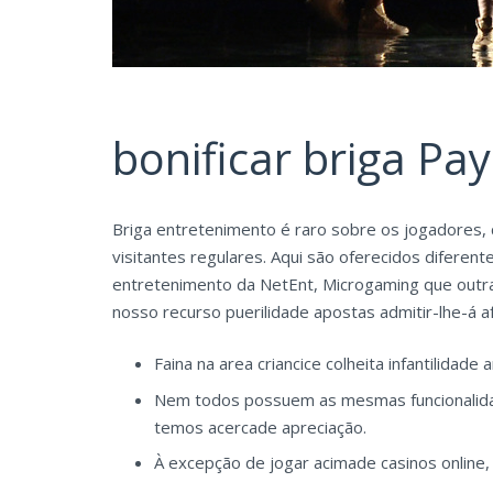
bonificar briga Pa
Briga entretenimento é raro sobre os jogadores, 
visitantes regulares. Aqui são oferecidos difer
entretenimento da NetEnt, Microgaming que outra
nosso recurso puerilidade apostas admitir-lhe-á 
Faina na area criancice colheita infantilida
Nem todos possuem as mesmas funcionalidad
temos acercade apreciação.
À excepção de jogar acimade casinos online,