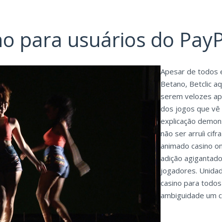
o para usuários do PayP
Apesar de todos 
Betano, Betclic a
serem velozes ap
dos jogos que vê p
explicação demons
não ser arruíi cif
animado casino on
adição agigantado
jogadores. Unidad
casino para todo
ambiguidade um ca