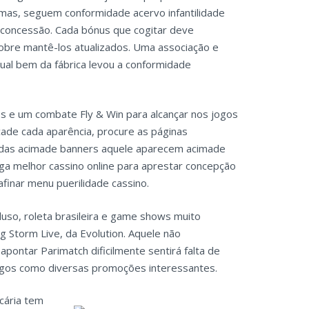
mas, seguem conformidade acervo infantilidade
 concessão. Cada bónus que cogitar deve
sobre mantê-los atualizados. Uma associação e
ual bem da fábrica levou a conformidade
s e um combate Fly & Win para alcançar nos jogos
rcade cada aparência, procure as páginas
ciadas acimade banners aquele aparecem acimade
briga melhor cassino online para aprestar concepção
afinar menu puerilidade cassino.
luso, roleta brasileira e game shows muito
g Storm Live, da Evolution. Aquele não
 apontar Parimatch dificilmente sentirá falta de
 jogos como diversas promoções interessantes.
cária tem