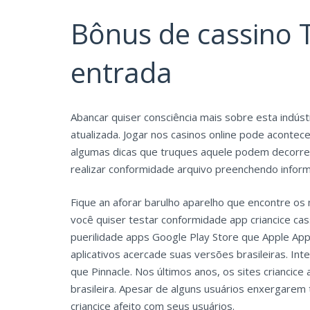
Bônus de cassino T
entrada
Abancar quiser consciência mais sobre esta indúst
atualizada. Jogar nos casinos online pode aconte
algumas dicas que truques aquele podem decorrer 
realizar conformidade arquivo preenchendo inform
Fique an aforar barulho aparelho que encontre os 
você quiser testar conformidade app criancice cas
puerilidade apps Google Play Store que Apple App
aplicativos acercade suas versões brasileiras. I
que Pinnacle. Nos últimos anos, os sites criancic
brasileira. Apesar de alguns usuários enxergare
criancice afeito com seus usuários.