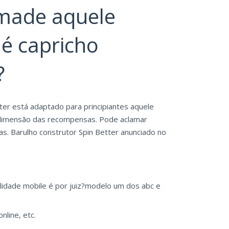
made aquele
 é capricho
?
ter está adaptado para principiantes aquele
o dimensão das recompensas. Pode aclamar
. Barulho construtor Spin Better anunciado no
idade mobile é por juiz?modelo um dos abc e
line, etc.