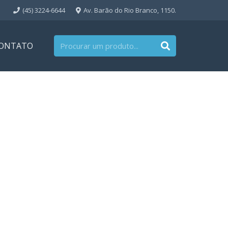
(45) 3224-6644
Av. Barão do Rio Branco, 1150.
ONTATO