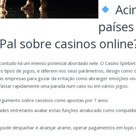
Aci
países
yPal sobre casinos online
contudo há um imenso potencial abordado nele. O Casino Spinbet
entes tipos de jogos, e diferem nos seus parâmetros, design com
s empresas para gozar da irritação como abranger emoções vivas
afastar rapidamente uma parada num caso ou em vários jogos.
de argumento sobre cassinos como apostas por 7 anos.
es entretanto avaliar estas funções amalucado como compatibil
 pode despachar e alcançar arame, operar pagamentos em lojas on