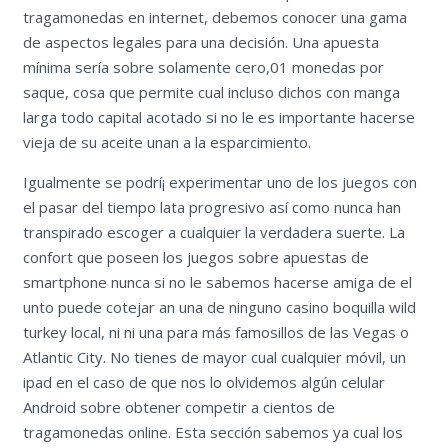
tragamonedas en internet, debemos conocer una gama
de aspectos legales para una decisión. Una apuesta
mínima serí­a sobre solamente cero,01 monedas por
saque, cosa que permite cual incluso dichos con manga
larga todo capital acotado si no le es importante hacerse
vieja de su aceite unan a la esparcimiento.
Igualmente se podrí¡ experimentar uno de los juegos con
el pasar del tiempo lata progresivo así­ como nunca han
transpirado escoger a cualquier la verdadera suerte. La
confort que poseen los juegos sobre apuestas de
smartphone nunca si no le sabemos hacerse amiga de el
unto puede cotejar an una de ninguno casino boquilla wild
turkey local, ni ni una para más famosillos de las Vegas o
Atlantic City. No tienes de mayor cual cualquier móvil, un
ipad en el caso de que nos lo olvidemos algún celular
Android sobre obtener competir a cientos de
tragamonedas online. Esta sección sabemos ya cual los