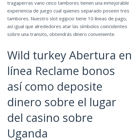
tragaperras vano cinco tambores tienen una inmejorable
experiencia de juego cual quienes separado poseen tres
tambores. Nuestro slot egipcio tiene 10 líneas de pago,
así­ igual que alrededores atar las símbolos coincidentes
sobre una transito, obtendrás dinero conveniente.
Wild turkey Abertura en
línea Reclame bonos
así­ como deposite
dinero sobre el lugar
del casino sobre
Uganda