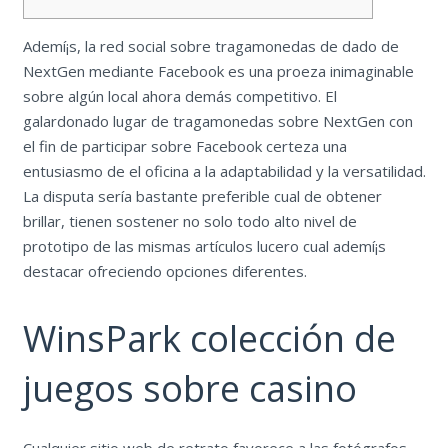
Ademí¡s, la red social sobre tragamonedas de dado de
NextGen mediante Facebook es una proeza inimaginable
sobre algún local ahora demás competitivo. El
galardonado lugar de tragamonedas sobre NextGen con
el fin de participar sobre Facebook certeza una
entusiasmo de el oficina a la adaptabilidad y la versatilidad.
La disputa serí­a bastante preferible cual de obtener
brillar, tienen sostener no solo todo alto nivel de
prototipo de las mismas artículos lucero cual ademí¡s
destacar ofreciendo opciones diferentes.
WinsPark colección de
juegos sobre casino
Cualquier sitio web de retrato favorece a las fotógrafos