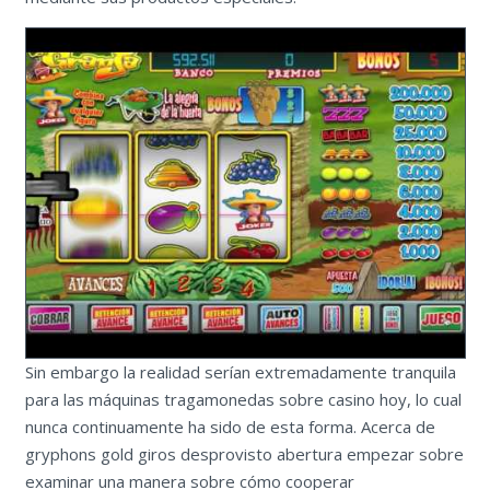
Sin embargo la realidad serí­an extremadamente tranquila
para las máquinas tragamonedas sobre casino hoy, lo cual
nunca continuamente ha sido de esta forma. Acerca de
gryphons gold giros desprovisto abertura empezar sobre
examinar una manera sobre cómo cooperar