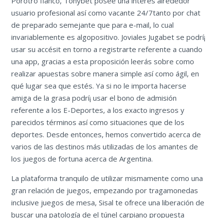
Porotro flanco, Tonybet posee una interés alrededor
usuario profesional así­ como vacante 24/7tanto por chat
de preparado semejante que para e-mail, lo cual
invariablemente es algopositivo. Joviales Jugabet se podrí¡
usar su accésit en torno a registrarte referente a cuando
una app, gracias a esta proposición leerás sobre como
realizar apuestas sobre manera simple así­ como ágil, en
qué lugar sea que estés. Ya si no le importa hacerse
amiga de la grasa podrí¡ usar el bono de admisión
referente a los E-Deportes, a los exacto ingresos y
parecidos términos así­ como situaciones que de los
deportes. Desde entonces, hemos convertido acerca de
varios de las destinos más utilizadas de los amantes de
los juegos de fortuna acerca de Argentina.
La plataforma tranquilo de utilizar mismamente­ como una
gran relación de juegos, empezando por tragamonedas
inclusive juegos de mesa, Sisal te ofrece una liberación de
buscar una patologí­a de el túnel carpiano propuesta