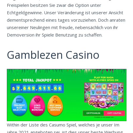
Freispielen besitzen Sie zwar die Option unter
Echtgeldgewinne. Unser Veränderung ist unserer Ansicht
dementsprechend eines tages vorzuziehen. Doch anraten
unsereiner Neulingen mit freude, nebensächlich von ihr
Demoversion ihr Spiele Benutzung zu schaffen.
Gamblezen Casino
Within der Liste des Casumo Spiel, welches je unser Im
jahre 2021 angeboten sei, ist dies unser beste Werbung.