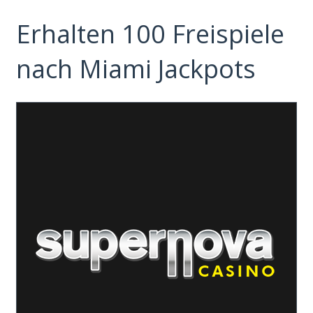
Erhalten 100 Freispiele
nach Miami Jackpots