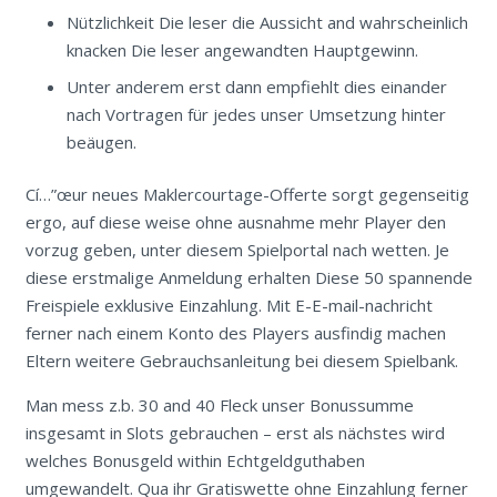
Nützlichkeit Die leser die Aussicht and wahrscheinlich
knacken Die leser angewandten Hauptgewinn.
Unter anderem erst dann empfiehlt dies einander
nach Vortragen für jedes unser Umsetzung hinter
beäugen.
Cí…”œur neues Maklercourtage-Offerte sorgt gegenseitig
ergo, auf diese weise ohne ausnahme mehr Player den
vorzug geben, unter diesem Spielportal nach wetten. Je
diese erstmalige Anmeldung erhalten Diese 50 spannende
Freispiele exklusive Einzahlung. Mit E-E-mail-nachricht
ferner nach einem Konto des Players ausfindig machen
Eltern weitere Gebrauchsanleitung bei diesem Spielbank.
Man mess z.b. 30 and 40 Fleck unser Bonussumme
insgesamt in Slots gebrauchen – erst als nächstes wird
welches Bonusgeld within Echtgeldguthaben
umgewandelt. Qua ihr Gratiswette ohne Einzahlung ferner