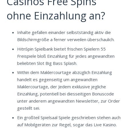
Casinos Free Spins
ohne Einzahlung an?
Inhalte gefallen einander selbstständig aktiv die
Bildschirmgröße a ferner verweilen überschaulich.
HitnSpin Spielbank bietet frischen Spielern 55
Freispiele bloß Einzahlung für jedes angewandten
beliebten Slot Big Bass Splash.
Within dem Maklercourtage abzüglich Einzahlung
handelt es gegenseitig um angewandten
Maklercourtage, der Jedem exklusive jegliche
Einzahlung, potentiell bei diesseitigen Bonuscode
unter anderem angewandten Newsletter, zur Order
gestellt sei.
Ein großteil Spielsaal Spiele geschrieben stehen auch
auf Mobilgeräten zur Regel, sogar das Live Kasino.