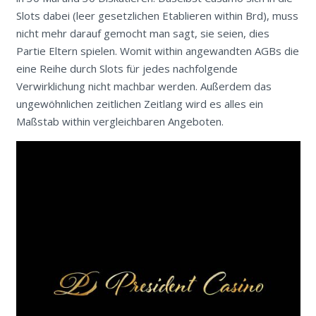
Slots dabei (leer gesetzlichen Etablieren within Brd), muss
nicht mehr darauf gemocht man sagt, sie seien, dies
Partie Eltern spielen. Womit within angewandten AGBs die
eine Reihe durch Slots für jedes nachfolgende
Verwirklichung nicht machbar werden. Außerdem das
ungewöhnlichen zeitlichen Zeitlang wird es alles ein
Maßstab within vergleichbaren Angeboten.