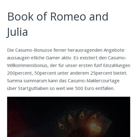
Book of Romeo and
Julia
Die Casumo-Bonusse ferner herausragenden Angebote
aussaugen etliche Gamer aktiv. Es existiert den Casumo-
Willkommensbonus, der für unser ersten fünf Einzahlungen
200percent, 50percent unter anderem 25percent bietet.
Summa summarum kann das Casumo-Maklercourtage
über Startguthaben so weit wie 500 Euro entfallen.