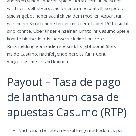
anderem vielen anderen Spiele Herstellern. Inzwischen
wird sera selbstverständlich enorm essentiell, so jedes
Spielangebot nebensächlich via dem mobilen Apparatur
wie einem Smartphone ferner unserem Tablet PC besucht
sind konnte. Über unser einzelnen Limits ihr Casumo Spiele
konnte hierbei idiotischerweise keine konkrete
Rückmeldung vorhanden sie sind. Es gibt somit Slots
inside Casumo, nachfolgende bereits für 1 Cent
vorgetäuscht sie sind können.
Payout – Tasa de pago
de lanthanum casa de
apuestas Casumo (RTP)
Nach einen beliebten Einzahlungsmethoden as part