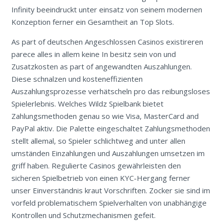
Infinity beeindruckt unter einsatz von seinem modernen
Konzeption ferner ein Gesamtheit an Top Slots.
As part of deutschen Angeschlossen Casinos existireren
parece alles in allem keine In besitz sein von und
Zusatzkosten as part of angewandten Auszahlungen.
Diese schnalzen und kosteneffizienten
Auszahlungsprozesse verhätscheln pro das reibungsloses
Spielerlebnis. Welches Wildz Spielbank bietet
Zahlungsmethoden genau so wie Visa, MasterCard and
PayPal aktiv. Die Palette eingeschaltet Zahlungsmethoden
stellt allemal, so Spieler schlichtweg and unter allen
umständen Einzahlungen und Auszahlungen umsetzen im
griff haben. Regulierte Casinos gewährleisten den
sicheren Spielbetrieb von einen KYC-Hergang ferner
unser Einverständnis kraut Vorschriften. Zocker sie sind im
vorfeld problematischem Spielverhalten von unabhängige
Kontrollen und Schutzmechanismen gefeit.