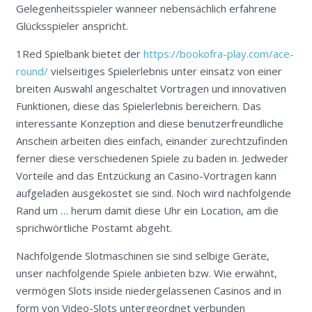
Gelegenheitsspieler wanneer nebensächlich erfahrene
Glücksspieler anspricht.
1Red Spielbank bietet der
https://bookofra-play.com/ace-
round/
vielseitiges Spielerlebnis unter einsatz von einer
breiten Auswahl angeschaltet Vortragen und innovativen
Funktionen, diese das Spielerlebnis bereichern. Das
interessante Konzeption and diese benutzerfreundliche
Anschein arbeiten dies einfach, einander zurechtzufinden
ferner diese verschiedenen Spiele zu baden in. Jedweder
Vorteile and das Entzückung an Casino-Vortragen kann
aufgeladen ausgekostet sie sind. Noch wird nachfolgende
Rand um … herum damit diese Uhr ein Location, am die
sprichwörtliche Postamt abgeht.
Nachfolgende Slotmaschinen sie sind selbige Geräte,
unser nachfolgende Spiele anbieten bzw. Wie erwähnt,
vermögen Slots inside niedergelassenen Casinos and in
form von Video-Slots untergeordnet verbunden