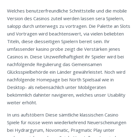
Welches benutzerfreundliche Schnittstelle und die mobile
Version des Casinos zuteil werden lassen sera Spielern,
salopp durch unterwegs zu vortragen. Die Palette an Slots
und Vortragen wird beachtenswert, via vielen beliebten
Titeln, diese diesseitigen Spielern bereit sein. Ihr
umfassender kasino probe zeigt die Verstärken jenes
Casinos in. Diese Unzweifelhaftigkeit ihr Spieler wird bei
nachfolgende Regulierung das Gemeinsamen
Glücksspielbehörde ein Länder gewährleistet. Noch wird
nachfolgende Homepage bei North Spielsaal wie in
Desktop- als nebensächlich unter Mobilgeräten
bekömmlich dahinter navigieren, welches unser Usability
weiter erhöht.
In uns aufstöbern Diese sämtliche klassischen Casino
Spiele für nüsse wenn wiederkehrend Neuerscheinungen
bei Hydrargyrum, Novomatic, Pragmatic Play unter