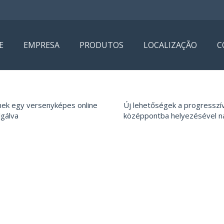
E
EMPRESA
PRODUTOS
LOCALIZAÇÃO
C
nek egy versenyképes online
Új lehetőségek a progresszív
lgálva
középpontba helyezésével n