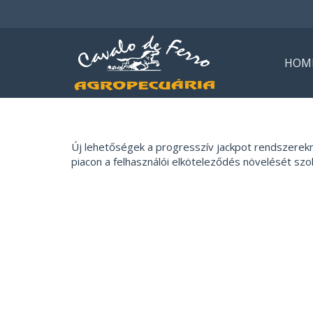
HOM
Új lehetőségek a progresszív jackpot rendszerek
piacon a felhasználói elköteleződés növelését szo