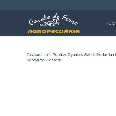
HOM
Casinomhub’ın Popüler Oyunları: Getirili Slotlarda
Detaylı Yol Gösterici