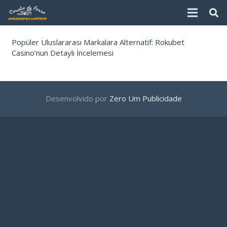
Popüler Uluslararası Markalara Alternatif: Rokubet
Casino’nun Detaylı İncelemesi
Desenvolvido por
Zero Um Publicidade