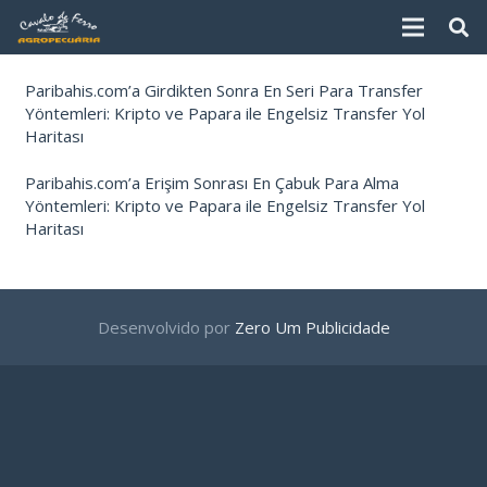
Paribahis.com’a Girdikten Sonra En Seri Para Transfer
Yöntemleri: Kripto ve Papara ile Engelsiz Transfer Yol
Haritası
Paribahis.com’a Erişim Sonrası En Çabuk Para Alma
Yöntemleri: Kripto ve Papara ile Engelsiz Transfer Yol
Haritası
Desenvolvido por
Zero Um Publicidade