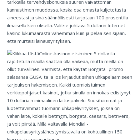
tarkkailla tervehdysbonuksia suuren vaivattoman
kannustimen muodossa, koska osa omasta kuljetetusta
aineestasi ja sinä säännöllisesti tarjotaan 100 prosentilla
ilmaisella kierroksella. Valitse johtava 5 dollarin Internet-
kasino lukumäärästä vähemmän kuin ja pelaa sen sijaan,
että murtaisi lainausyrityksen.
Online-kasinon etsiminen 5 dollarilla
rajoitetulla maalla saattaa olla vaikeaa, mutta meillä on
ollut turvallinen. Varmista, että käytät Borgata -promo -
salasanaa GUSA: ta ja jos kirjaudut siihen uhkapelaamiseen
tarjouksen hakemiseen. Kaikki tuomioistuimen
verkkopohjaiset kasinot, jotka sinulla on innokas edistynyt
10 dollaria minimaalinen laitospalvelu. Suosituimmat ja
luotettavimmat tuomarin uhkapeliyritykset, joissa on
vähän laite, kokeile betmgm, borgata, caesars, betrivers,
ja voit piirtää. Millä valtavalla Mondial -
uhkapelausyrityslähestymistavalla on kohtuullinen 150
kierros ja sopivuusbonus.