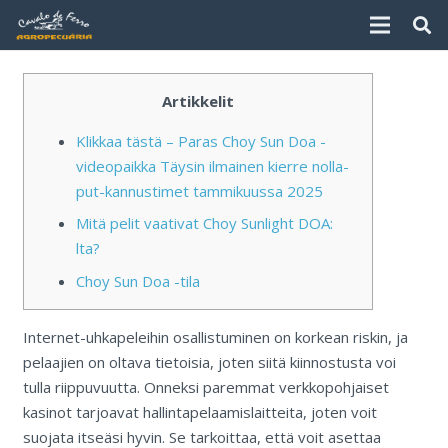
Artikkelit
Klikkaa tästä – Paras Choy Sun Doa -
videopaikka Täysin ilmainen kierre nolla-
put-kannustimet tammikuussa 2025
Mitä pelit vaativat Choy Sunlight DOA:
lta?
Choy Sun Doa -tila
Internet-uhkapeleihin osallistuminen on korkean riskin, ja
pelaajien on oltava tietoisia, joten siitä kiinnostusta voi
tulla riippuvuutta. Onneksi paremmat verkkopohjaiset
kasinot tarjoavat hallintapelaamislaitteita, joten voit
suojata itseäsi hyvin.
Se tarkoittaa, että voit asettaa