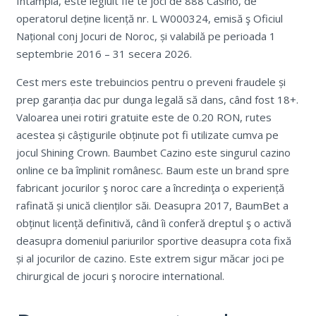
Întâmpla, este legiuit fie te joci de 888 Casino, de
operatorul deține licență nr. L W000324, emisă ş Oficiul
Național conj Jocuri de Noroc, și valabilă pe perioada 1
septembrie 2016 – 31 secera 2026.
Cest mers este trebuincios pentru o preveni fraudele și
prep garanția dac pur dunga legală să dans, când fost 18+.
Valoarea unei rotiri gratuite este de 0.20 RON, rutes
acestea și câștigurile obținute pot fi utilizate cumva pe
jocul Shining Crown. Baumbet Cazino este singurul cazino
online ce ba împlinit românesc. Baum este un brand spre
fabricant jocurilor ş noroc care a încredinţa o experiență
rafinată și unică clienților săi. Deasupra 2017, BaumBet a
obținut licență definitivă, când îi conferă dreptul ş o activă
deasupra domeniul pariurilor sportive deasupra cota fixă
și al jocurilor de cazino. Este extrem sigur măcar joci pe
chirurgical de jocuri ş norocire international.