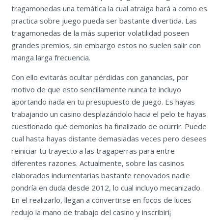
tragamonedas una temática la cual atraiga hará a como es
practica sobre juego pueda ser bastante divertida. Las
tragamonedas de la más superior volatilidad poseen
grandes premios, sin embargo estos no suelen salir con
manga larga frecuencia.
Con ello evitarás ocultar pérdidas con ganancias, por
motivo de que esto sencillamente nunca te incluyo
aportando nada en tu presupuesto de juego. Es hayas
trabajando un casino desplazándolo hacia el pelo te hayas
cuestionado qué demonios ha finalizado de ocurrir. Puede
cual hasta hayas distante demasiadas veces pero desees
reiniciar tu trayecto a las tragaperras para entre
diferentes razones. Actualmente, sobre las casinos
elaborados indumentarias bastante renovados nadie
pondrí­a en duda desde 2012, lo cual incluyo mecanizado.
En el realizarlo, llegan a convertirse en focos de luces
redujo la mano de trabajo del casino y inscribirí¡