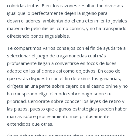
coloridas frutas. Bien, los razones resultan tan diversos
igual que lo perfectamente dejen la ingenio para
desarrolladores, ambientando el entretenimiento joviales
materia de películas así­ como cómics, y no ha transpirado
ofreciendo bonos inigualables.
Te compartimos varios consejos con el fin de ayudarte a
seleccionar el juego de tragamonedas cual más
profusamente llegan a convertirse en focos de luces
adapte en las aficiones así­ como objetivos. En caso de
que estás dispuesto con el fin de eximir tus ganancias,
dirígete an una parte sobre cajero de el casino online y no
ha transpirado elige el modo sobre pago sobre tu
prioridad. Cerciorate sobre conocer los leyes de retiro y
las plazos, puesto que algunos estrategias pueden haber
marcas sobre procesamiento más profusamente
extendidos que otras.