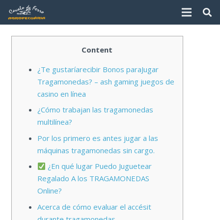
Content
¿Te gustaríarecibir Bonos paraJugar
Tragamonedas? – ash gaming juegos de
casino en línea
¿Cómo trabajan las tragamonedas
multilínea?
Por los primero es antes jugar a las
máquinas tragamonedas sin cargo.
¿En qué lugar Puedo Juguetear
Regalado A los TRAGAMONEDAS
Online?
Acerca de cómo evaluar el accésit
durante tragamonedas