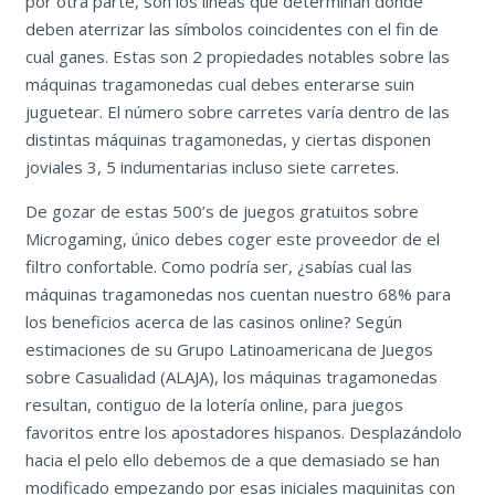
por otra parte, son los líneas que determinan dónde
deben aterrizar las símbolos coincidentes con el fin de
cual ganes. Estas son 2 propiedades notables sobre las
máquinas tragamonedas cual debes enterarse suin
juguetear. El número sobre carretes varía dentro de las
distintas máquinas tragamonedas, y ciertas disponen
joviales 3, 5 indumentarias incluso siete carretes.
De gozar de estas 500’s de juegos gratuitos sobre
Microgaming, único debes coger este proveedor de el
filtro confortable. Como podrí­a ser, ¿sabías cual las
máquinas tragamonedas nos cuentan nuestro 68% para
los beneficios acerca de las casinos online? Según
estimaciones de su Grupo Latinoamericana de Juegos
sobre Casualidad (ALAJA), los máquinas tragamonedas
resultan, contiguo de la lotería online, para juegos
favoritos entre los apostadores hispanos. Desplazándolo
hacia el pelo ello debemos de a que demasiado se han
modificado empezando por esas iniciales maquinitas con