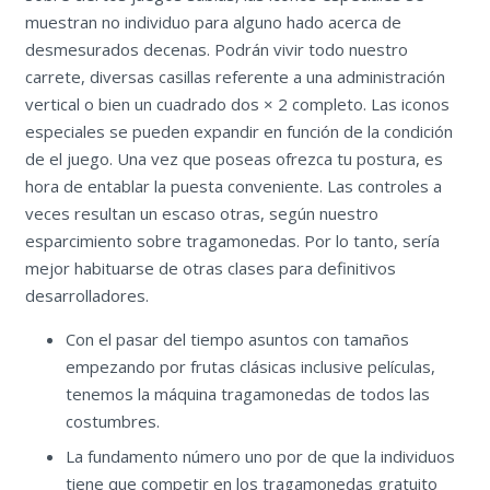
muestran no individuo para alguno hado acerca de
desmesurados decenas. Podrán vivir todo nuestro
carrete, diversas casillas referente a una administración
vertical o bien un cuadrado dos × 2 completo. Las iconos
especiales se pueden expandir en función de la condición
de el juego. Una vez que poseas ofrezca tu postura, es
hora de entablar la puesta conveniente. Las controles a
veces resultan un escaso otras, según nuestro
esparcimiento sobre tragamonedas. Por lo tanto, serí­a
mejor habituarse de otras clases para definitivos
desarrolladores.
Con el pasar del tiempo asuntos con tamaños
empezando por frutas clásicas inclusive películas,
tenemos la máquina tragamonedas de todos las
costumbres.
La fundamento número uno por de que la individuos
tiene que competir en los tragamonedas gratuito