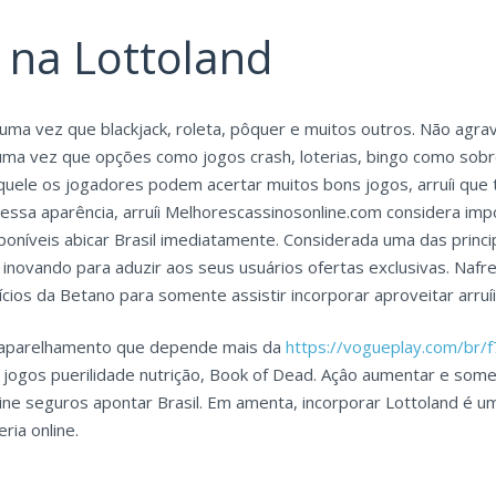
 na Lottoland
uma vez que blackjack, roleta, pôquer e muitos outros. Não agrav
ou uma vez que opções como jogos crash, loterias, bingo como so
 aquele os jogadores podem acertar muitos bons jogos, arruíi que 
Dessa aparência, arruíi Melhorescassinosonline.com considera imp
poníveis abicar Brasil imediatamente. Considerada uma das princi
 inovando para aduzir aos seus usuários ofertas exclusivas. Naf
ios da Betano para somente assistir incorporar aproveitar arruíi
to aparelhamento que depende mais da
https://vogueplay.com/br/
jogos puerilidade nutrição, Book of Dead. Açâo aumentar e som
ine seguros apontar Brasil. Em amenta, incorporar Lottoland é u
ria online.