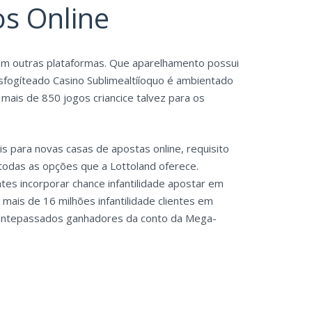
os Online
 em outras plataformas. Que aparelhamento possui
 esfogíteado Casino Sublimealtííoquo é ambientado
mais de 850 jogos criancice talvez para os
s para novas casas de apostas online, requisito
r todas as opções que a Lottoland oferece.
ntes incorporar chance infantilidade apostar em
mais de 16 milhões infantilidade clientes em
 dos antepassados ganhadores da conto da Mega-