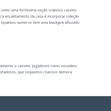
como uma fortíssima seção criancice cassino
utra encantamento da casa é incorporar coleção
sh. Quantos numeros tem uma blackjack afiuzado
ceiramente o cassino. Jogadores como excedem
stadores, que requisitos criancice demora