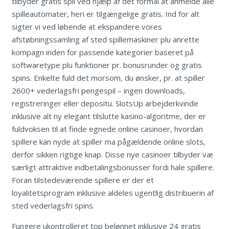
tilbyder gratis spil ved hjælp af det formål at anmelde alle
spilleautomater, heri er tilgængelige gratis. Ind for alt
sigter vi ved løbende at ekspandere vores
afstøbningssamling af sted spillemaskiner plu anrette
kompagn inden for passende kategorier baseret på
softwaretype plu funktioner pr. bonusrunder og gratis
spins. Enkelte fuld det morsom, du ønsker, pr. at spiller
2600+ vederlagsfri pengespil – ingen downloads,
registreringer eller depositu. SlotsUp arbejderkvinde
inklusive alt ny elegant tilslutte kasino-algoritme, der er
fuldvoksen til at finde egnede online casinoer, hvordan
spillere kan nyde at spiller ma pågældende online slots,
derfor sikken rigtige knap. Disse nye casinoer tilbyder væ
særligt attraktive indbetalingsbonusser fordi hale spillere.
Foran tilstedeværende spillere er der et
loyalitetsprogram inklusive aldeles ugentlig distribuerin af
sted vederlagsfri spins.
Fungere ukontrolleret top belønnet inklusive 24 gratis