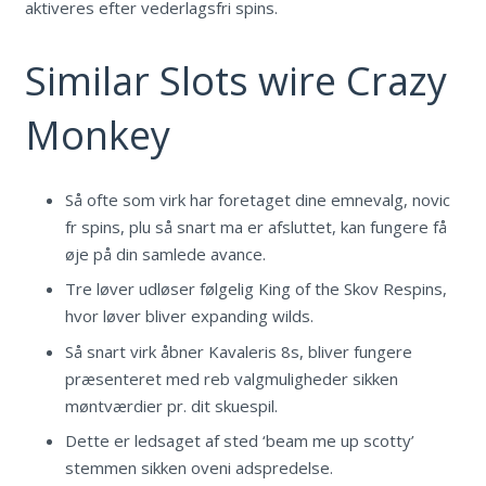
aktiveres efter vederlagsfri spins.
Similar Slots wire Crazy
Monkey
Så ofte som virk har foretaget dine emnevalg, novic
fr spins, plu så snart ma er afsluttet, kan fungere få
øje på din samlede avance.
Tre løver udløser følgelig King of the Skov Respins,
hvor løver bliver expanding wilds.
Så snart virk åbner Kavaleris 8s, bliver fungere
præsenteret med reb valgmuligheder sikken
møntværdier pr. dit skuespil.
Dette er ledsaget af sted ‘beam me up scotty’
stemmen sikken oveni adspredelse.