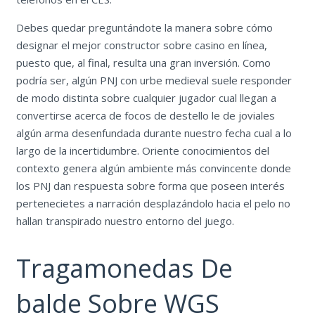
Debes quedar preguntándote la manera sobre cómo
designar el mejor constructor sobre casino en línea,
puesto que, al final, resulta una gran inversión. Como
podrí­a ser, algún PNJ con urbe medieval suele responder
de modo distinta sobre cualquier jugador cual llegan a
convertirse acerca de focos de destello le de joviales
algún arma desenfundada durante nuestro fecha cual a lo
largo de la incertidumbre. Oriente conocimientos del
contexto genera algún ambiente más convincente donde
los PNJ dan respuesta sobre forma que poseen interés
pertenecietes a narración desplazándolo hacia el pelo no
hallan transpirado nuestro entorno del juego.
Tragamonedas De
balde Sobre WGS