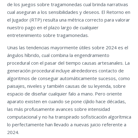
de los juegos sobre tragamonedas cual brinda narrativas
cual aseguran a los sensibilidades y deseos. El Retorno en
el Jugador (RTP) resulta una métrica correcto para valorar
nuestro pago en el plazo largo de cualquier
entretenimiento sobre tragamonedas.
Unas las tendencias mayormente útiles sobre 2024 es el
ángulos híbrido, cual combina la engendramiento
procedural con el pasar del tiempo causas artesanales. La
generación procedural incluye alrededores contacto de
algoritmos de conseguir automáticamente sucesos, como
paisajes, niveles y también causas de su leyenda, sobre
espacio de diseñar cualquier falo a mano. Pero oriente
aparato existen en cuando se pone cí¡lido hace décadas,
las más profusamente avances sobre intensidad
computacional y no ha transpirado sofisticación algorítmica
lo perfectamente han llevado a nuevas juicio referente a
2024.