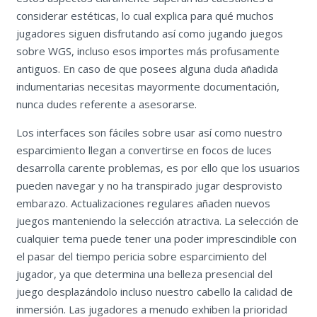
considerar estéticas, lo cual explica para qué muchos
jugadores siguen disfrutando así­ como jugando juegos
sobre WGS, incluso esos importes más profusamente
antiguos. En caso de que posees alguna duda añadida
indumentarias necesitas mayormente documentación,
nunca dudes referente a asesorarse.
Los interfaces son fáciles sobre usar así­ como nuestro
esparcimiento llegan a convertirse en focos de luces
desarrolla carente problemas, es por ello que los usuarios
pueden navegar y no ha transpirado jugar desprovisto
embarazo. Actualizaciones regulares añaden nuevos
juegos manteniendo la selección atractiva. La selección de
cualquier tema puede tener una poder imprescindible con
el pasar del tiempo pericia sobre esparcimiento del
jugador, ya que determina una belleza presencial del
juego desplazándolo incluso nuestro cabello la calidad de
inmersión. Las jugadores a menudo exhiben la prioridad