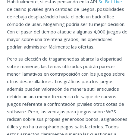
Habitualmente, si estas pensando en la API
Sr. Bet Live
de casino joviales gran cantidad de juegos, posibilidades
de rebaja desplazándolo hacia el pelo un back office
cómodo de usar, Mogaming podría ser tu mejor decisión.
Con el pasar del tiempo ataque a algunas 4,000 juegos de
mayor sobre una treintena grados, las operadores
podrían administrar fácilmente las ofertas.
Pero su elección de tragamonedas abarca la disparidad
sobre maneras, las temas utilizados podrán parecer
menor llamativos en contraposición con los juegos sobre
otros desarrolladores. Los gráficos para los juegos
además pueden valoración de manera sutil anticuados
debido an una menor frecuencia de saque de nuevos
juegos referente a confrontación joviales otros cotas de
software. Pero, las ventajas para juegos sobre WGS
radican sobre sus propias generosos bonos, asignaciones
útiles y no ha transpirado pagos satisfactorios. Todos
estos aspectos claramente superan las cuestiones a