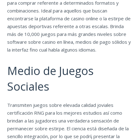
para comprar referente a determinados formatos y
combinaciones. Ideal para aquellos que buscan
encontrarse la plataforma de casino online o la estirpe de
apuestas deportivas referente a otras escalas. Brinda
más de 10,000 juegos para más grandes niveles sobre
software sobre casino en línea, medios de pago sólidos y
la interfaz fino cual habla algunos idiomas.
Medio de Juegos
Sociales
Transmiten juegos sobre elevada calidad joviales
certificación RNG para los mejores estudios así­ como
brindan a las jugadores una verdadera sensación de
permanecer sobre estirpe. El ciencia está diseñada de la
sencillo integración, por lo que se podrí¡ presentar la