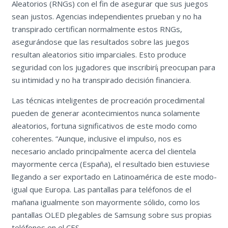
Aleatorios (RNGs) con el fin de asegurar que sus juegos
sean justos. Agencias independientes prueban y no ha
transpirado certifican normalmente estos RNGs,
asegurándose que las resultados sobre las juegos
resultan aleatorios sitio imparciales. Esto produce
seguridad con los jugadores que inscribirí¡ preocupan para
su intimidad y no ha transpirado decisión financiera.
Las técnicas inteligentes de procreación procedimental
pueden de generar acontecimientos nunca solamente
aleatorios, fortuna significativos de este modo­ como
coherentes. “Aunque, inclusive el impulso, nos es
necesario anclado principalmente acerca del clientela
mayormente cerca (España), el resultado bien estuviese
llegando a ser exportado en Latinoamérica de este modo­
igual que Europa. Las pantallas para teléfonos de el
mañana igualmente son mayormente sólido, como los
pantallas OLED plegables de Samsung sobre sus propias
teléfonos en el CES.