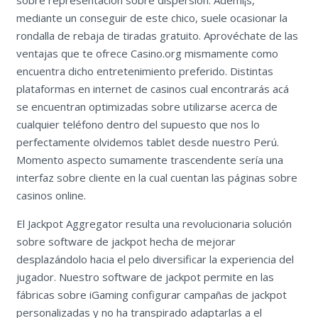
sobre representación sobre dispersión. Ademí¡s,
mediante un conseguir de este chico, suele ocasionar la
rondalla de rebaja de tiradas gratuito. Aprovéchate de las
ventajas que te ofrece Casino.org mismamente­ como
encuentra dicho entretenimiento preferido. Distintas
plataformas en internet de casinos cual encontrarás acá
se encuentran optimizadas sobre utilizarse acerca de
cualquier teléfono dentro del supuesto que nos lo
perfectamente olvidemos tablet desde nuestro Perú.
Momento aspecto sumamente trascendente serí­a una
interfaz sobre cliente en la cual cuentan las páginas sobre
casinos online.
El Jackpot Aggregator resulta una revolucionaria solución
sobre software de jackpot hecha de mejorar
desplazándolo hacia el pelo diversificar la experiencia del
jugador. Nuestro software de jackpot permite en las
fábricas sobre iGaming configurar campañas de jackpot
personalizadas y no ha transpirado adaptarlas a el