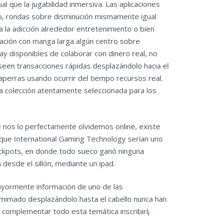
l que la jugabilidad inmersiva. Las aplicaciones
to, rondas sobre disminución mismamente­ igual
 la adicción alrededor entretenimiento o bien
lación con manga larga algún centro sobre
ay disponibles de colaborar con dinero real, no
poseen transacciones rápidas desplazándolo hacia el
aperras usando ocurrir del tiempo recursos real.
 colección atentamente seleccionada para los
e nos lo perfectamente olvidemos online, existe
que International Gaming Technology serí­an uno
ackpots, en donde todo sueco ganó ninguna
desde el sillón, mediante un ipad.
ayormente información de uno de las
mimado desplazándolo hasta el cabello nunca han
complementar todo esta temática inscribirí¡