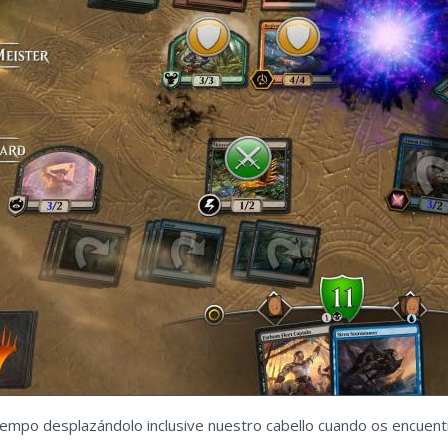
empo desplazándolo inclusive nuestro cabello cuando os encuent