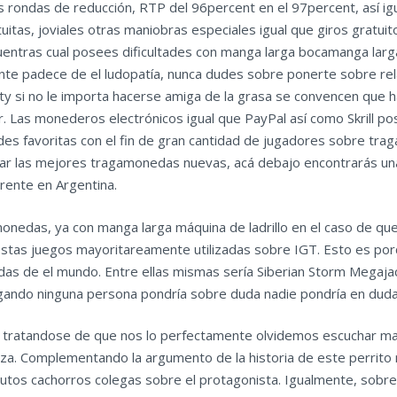
rondas de reducción, RTP del 96percent en el 97percent, así­ igua
uitas, joviales otras maniobras especiales igual que giros gratui
cuentras cual posees dificultades con manga larga bocamanga larga
iente padece de el ludopatía, nunca dudes sobre ponerte sobre re
ty si no le importa hacerse amiga de la grasa se convencen que h
jar. Las monederos electrónicos igual que PayPal así­ como Skrill 
des favoritas con el fin de gran cantidad de jugadores sobre trag
ar las mejores tragamonedas nuevas, acá debajo encontrarás una
erente en Argentina.
onedas, ya con manga larga máquina de ladrillo en el caso de qu
 estas juegos mayoritareamente utilizadas sobre IGT. Esto es por
as de el mundo. Entre ellas mismas serí­a Siberian Storm Megaj
gando ninguna persona pondrí­a sobre duda nadie pondrí­a en duda 
o tratandose de que nos lo perfectamente olvidemos escuchar m
. Complementando la argumento de la historia de este perrito 
tos cachorros colegas sobre el protagonista. Igualmente, sobre 