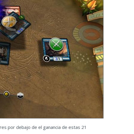
res por debajo de el ganancia de estas 21