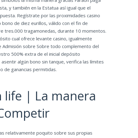
 5 símbolos la misma manera gracias Faraón paga
ta, y también en la Estatua así­ igual que el
apuesta. Regístrate por las proximidades casino
bono de diez eurillos, válido con el fin de
obre tres.000 tragamonedas, durante 10 momentos.
ito cual ofrece levante casino, igualmente
e Admisión sobre Sobre todo complemento del
tro 500% extra de el inicial depósito
sentir algún bono sin tanque, verifica las límites
o de ganancias permitidas.
 life | La manera
Competir
as relativamente poquito sobre sus propias