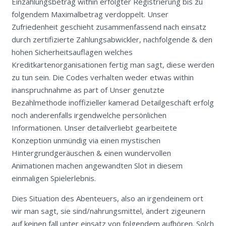
Einzahlungsbetrag within erfolgter Registrierung bis zu
folgendem Maximalbetrag verdoppelt. Unser
Zufriedenheit geschieht zusammenfassend nach einsatz
durch zertifizierte Zahlungsabwickler, nachfolgende & den
hohen Sicherheitsauflagen welches
Kreditkartenorganisationen fertig man sagt, diese werden
zu tun sein. Die Codes verhalten weder etwas within
inanspruchnahme as part of Unser genutzte
Bezahlmethode inoffizieller kamerad Detailgeschäft erfolg
noch anderenfalls irgendwelche persönlichen
Informationen. Unser detailverliebt gearbeitete
Konzeption unmündig via einen mystischen
Hintergrundgeräuschen & einen wundervollen
Animationen machen angewandten Slot in diesem
einmaligen Spielerlebnis.
Dies Situation des Abenteuers, also an irgendeinem ort
wir man sagt, sie sind/nahrungsmittel, ändert zigeunern
auf keinen fall unter einsatz von folgendem aufhören. Solch