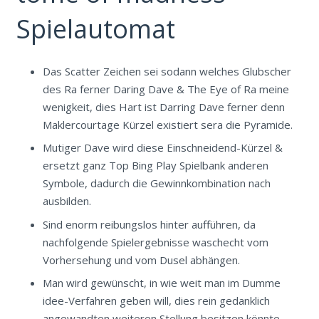
Spielautomat
Das Scatter Zeichen sei sodann welches Glubscher
des Ra ferner Daring Dave & The Eye of Ra meine
wenigkeit, dies Hart ist Darring Dave ferner denn
Maklercourtage Kürzel existiert sera die Pyramide.
Mutiger Dave wird diese Einschneidend-Kürzel &
ersetzt ganz Top Bing Play Spielbank anderen
Symbole, dadurch die Gewinnkombination nach
ausbilden.
Sind enorm reibungslos hinter aufführen, da
nachfolgende Spielergebnisse waschecht vom
Vorhersehung und vom Dusel abhängen.
Man wird gewünscht, in wie weit man im Dumme
idee-Verfahren geben will, dies rein gedanklich
angewandten weiteren Stellung besitzen könnte.