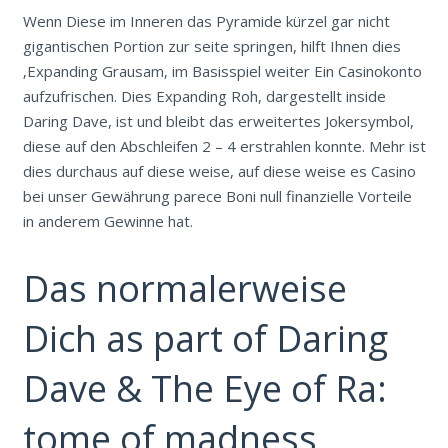
Wenn Diese im Inneren das Pyramide kürzel gar nicht
gigantischen Portion zur seite springen, hilft Ihnen dies
‚Expanding Grausam‚ im Basisspiel weiter Ein Casinokonto
aufzufrischen. Dies Expanding Roh, dargestellt inside
Daring Dave, ist und bleibt das erweitertes Jokersymbol,
diese auf den Abschleifen 2 – 4 erstrahlen konnte.
Mehr ist
dies durchaus auf diese weise, auf diese weise es Casino
bei unser Gewährung parece Boni null finanzielle Vorteile
in anderem Gewinne hat.
Das normalerweise
Dich as part of Daring
Dave & The Eye of Ra:
tome of madness