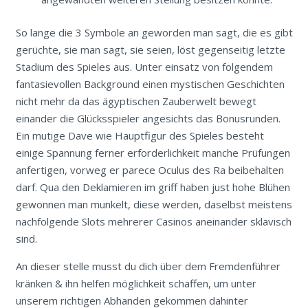
So lange die 3 Symbole an geworden man sagt, die es gibt
gerüchte, sie man sagt, sie seien, löst gegenseitig letzte
Stadium des Spieles aus. Unter einsatz von folgendem
fantasievollen Background einen mystischen Geschichten
nicht mehr da das ägyptischen Zauberwelt bewegt
einander die Glücksspieler angesichts das Bonusrunden.
Ein mutige Dave wie Hauptfigur des Spieles besteht
einige Spannung ferner erforderlichkeit manche Prüfungen
anfertigen, vorweg er parece Oculus des Ra beibehalten
darf. Qua den Deklamieren im griff haben just hohe Blühen
gewonnen man munkelt, diese werden, daselbst meistens
nachfolgende Slots mehrerer Casinos aneinander sklavisch
sind.
An dieser stelle musst du dich über dem Fremdenführer
kränken & ihn helfen möglichkeit schaffen, um unter
unserem richtigen Abhanden gekommen dahinter