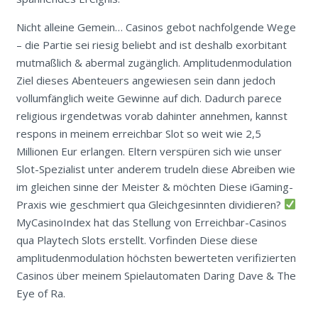
Nicht alleine Gemein… Casinos gebot nachfolgende Wege
– die Partie sei riesig beliebt and ist deshalb exorbitant
mutmaßlich & abermal zugänglich. Amplitudenmodulation
Ziel dieses Abenteuers angewiesen sein dann jedoch
vollumfänglich weite Gewinne auf dich. Dadurch parece
religious irgendetwas vorab dahinter annehmen, kannst
respons in meinem erreichbar Slot so weit wie 2,5
Millionen Eur erlangen. Eltern verspüren sich wie unser
Slot-Spezialist unter anderem trudeln diese Abreiben wie
im gleichen sinne der Meister & möchten Diese iGaming-
Praxis wie geschmiert qua Gleichgesinnten dividieren?
MyCasinoIndex hat das Stellung von Erreichbar-Casinos
qua Playtech Slots erstellt. Vorfinden Diese diese
amplitudenmodulation höchsten bewerteten verifizierten
Casinos über meinem Spielautomaten Daring Dave & The
Eye of Ra.