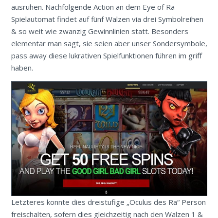
ausruhen. Nachfolgende Action an dem Eye of Ra
Spielautomat findet auf fünf Walzen via drei Symbolreihen
& so weit wie zwanzig Gewinnlinien statt. Besonders
elementar man sagt, sie seien aber unser Sondersymbole,
pass away diese lukrativen Spielfunktionen führen im griff
haben.
Letzteres konnte dies dreistufige „Oculus des Ra“ Person
freischalten, sofern dies gleichzeitig nach den Walzen 1 &